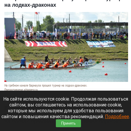
на лодках-драконах
На гребном канале Барнаула прошел турнир на лодках-драконах.
Предоставлено altapress.ru
10 августа 2026 в 10:50
На сайте используются cookie. Продолжая пользоваться
сайтом, вы соглашаетесь на использование cookie,
В День физкультурника, 8 августа, на гребном
которые мы используем для удобства пользования
канале Барнаула состоялся зрелищный турнир
сайтом и повышения качества рекомендаций.
Подробнее
.
на лодках-драконах. Почти 40 команд боролись
Принять
за «Кубок Начальника Западно-Сибирской РЖД».