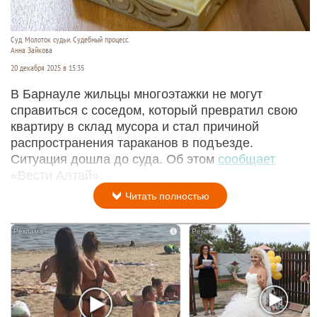
Суд. Молоток судьи. Судебный процесс.
Анна Зайкова
20 декабря 2025 в 15:35
В Барнауле жильцы многоэтажки не могут
справиться с соседом, который превратил свою
квартиру в склад мусора и стал причиной
распространения тараканов в подъезде.
Ситуация дошла до суда. Об этом
сообщает
«Вести Алтай».
Читать полностью
i