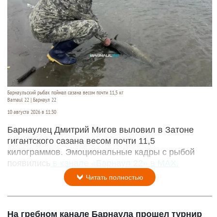
Барнаульский рыбак поймал сазана весом почти 11,5 кг
Barnaul 22 | Барнаул 22
10 августа 2026 в 11:30
Барнаулец Дмитрий Мигов выловил в Затоне
гигантского сазана весом почти 11,5
килограммов. Эмоциональные кадры с рыбой
появились
в канале «Барнаул 22» в MAX.
Читать полностью
На гребном канале Барнаула прошел турнир