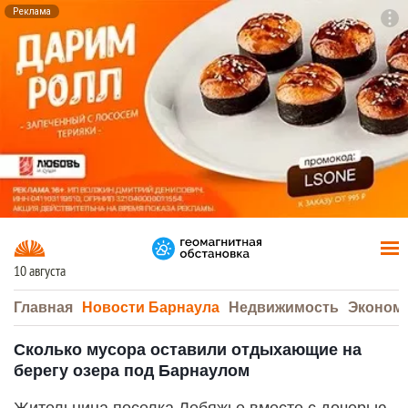
Реклама
To
F7
10 августа
Главная
Новости Барнаула
Недвижимость
Эконом
Сколько мусора оставили отдыхающие на
берегу озера под Барнаулом
Жительница поселка Лебяжье вместе с дочерью