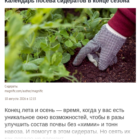
Календарь посева сидератов в конце сезона
Сидераты.
magnific.com/author/magnific
10 августа 2026 в 12:15
Конец лета и осень — время, когда у вас есть
уникальное окно возможностей, чтобы в разы
улучшить состав почвы без «химии» и тонн
навоза. И помогут в этом сидераты. Но сеять их
как попало не вариант.