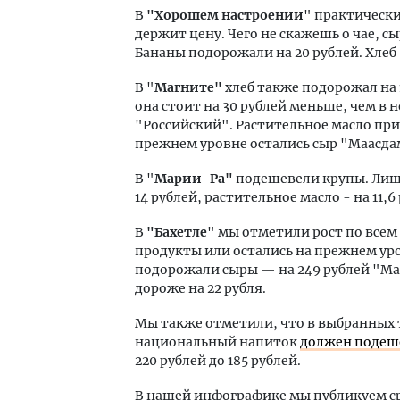
В
"Хорошем настроении
" практически
держит цену. Чего не скажешь о чае, с
Бананы подорожали на 20 рублей. Хлеб 
В "
Магните"
хлеб также подорожал на 
она стоит на 30 рублей меньше, чем в 
"Российский". Растительное масло при
прежнем уровне остались сыр "Маасда
В "
Марии-Ра"
подешевели крупы. Лишь
14 рублей, растительное масло - на 11,6
В
"Бахетле
" мы отметили рост по всем
продукты или остались на прежнем уро
подорожали сыры — на 249 рублей "Маа
дороже на 22 рубля.
Мы также отметили, что в выбранных т
национальный напиток
должен подеш
220 рублей до 185 рублей.
В нашей инфографике мы публикуем ср