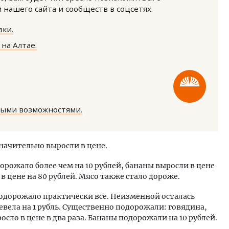
нашего сайта и сообществ в соцсетях.
ки.
на Алтае.
м новые берега. Гендиректор
Архитектурный код начин
лищной инициативы» Юрий
земли. Мощение крупно
лов — о том, как девелоперу
плитами становится нов
ными возможностями.
ваться на плаву, когда рынок
стандартом благоустрой
рмит
СТРОИТЕЛЬСТВО
ОИТЕЛЬСТВО
начительно выросли в цене.
рожало более чем на 10 рублей, бананы выросли в цене
 в цене на 80 рублей. Мясо также стало дороже.
одорожало практически все. Неизменной осталась
евела на 1 рубль. Существенно подорожали: говядина,
осло в цене в два раза. Бананы подорожали на 10 рублей.