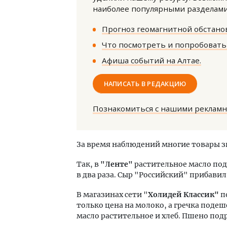
наиболее популярными разделами 
Прогноз геомагнитной обстанов
Что посмотреть и попробовать 
Афиша событий на Алтае.
НАПИСАТЬ В РЕДАКЦИЮ
Смелость архитектурных идей.
Ище
Генеральный директор компании
«Жи
ЗИАС — об эстетике городов,
Гати
Познакомиться с нашими реклам
трендах в фасадах и развитии рынка
оста
што
СТРОИТЕЛЬСТВО
СТР
За время наблюдений многие товары з
Так, в
"Ленте"
растительное масло подо
в два раза. Сыр "Российский" прибавил
В магазинах сети "
Холидей Классик"
п
только цена на молоко, а гречка подеш
масло растительное и хлеб. Пшено подр