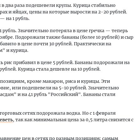
 в два раза подешевели крупы. Курица стабильно
ырах и яйцах, цены на которые выросли на 2-20 рублей.
— на 1 рубль.
1 рубль. Значительно потеряла в цене гречка — теперь
ноябре. Подорожали также бананы (более 10 рублей) и сыр
бавило в цене почти 30 рублей. Практически на
м" и курица.
 рис прибавил в цене 5 рублей. Бананы подорожали на
 рублей. Курица стала дешевле на 10 рублей.
 позициям, кроме макарон, риса и курицы. Эти
вне, или подешевели на 5-10 рублей. Значительно
сдам" и на 41 рубль "Российский". Бананы стали
орговых сетях подорожала водка. Но с 1 февраля
еветь
, так как минимальная цена за 0,5 литра снизится с
авнение цен в сетях по разным позициям: самым