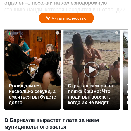
отдаленно похожий на железнодорожную
станцию Данди, которая находится в Шотландии.
Читать полностью
i
i
Ролик длится
Скрытая камера на
Э
несколько секунд, а
пляже Крыма: Что
о
смеяться вы будете
люди вытворяют,
с
долго
когда их не видят...
П
р
В Барнауле вырастет плата за наем
муниципального жилья