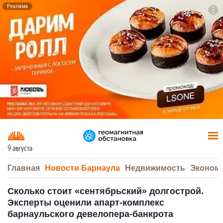
Реклама
To
F7
9 августа
Главная
Новости Барнаула
Недвижимость
Эконом
Сколько стоит «сентябрьский» долгострой.
Эксперты оценили апарт-комплекс
барнаульского девелопера-банкрота