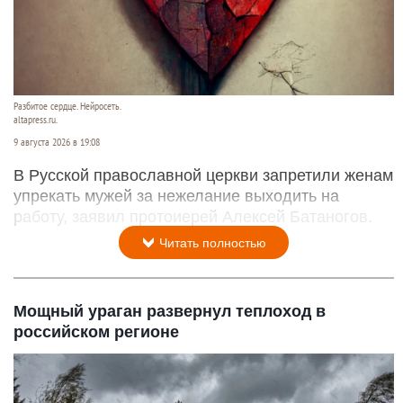
Разбитое сердце. Нейросеть.
altapress.ru.
9 августа 2026 в 19:08
В Русской православной церкви запретили женам
упрекать мужей за нежелание выходить на
работу, заявил протоиерей Алексей Батаногов.
Читать полностью
Мощный ураган развернул теплоход в
российском регионе