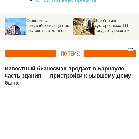
Строительные проекты
Все больше
«Озон» стал выдавать
м
«устаревших» ТЦ
ипотеку бизнесменам
ом
продают дороже и
— повлияет ли это на
дольше в Барнауле
алтайский рынок
ПО ТЕМЕ:
Известный бизнесмен продает в Барнауле
часть здания — пристройки к бывшему Дому
быта