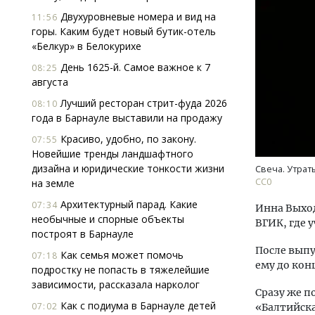
Двухуровневые номера и вид на
11:56
горы. Каким будет новый бутик-отель
«Белкур» в Белокурихе
День 1625-й. Самое важное к 7
08:25
августа
Лучший ресторан стрит-фуда 2026
08:10
года в Барнауле выставили на продажу
Архи
зем
Красиво, удобно, по закону.
07:55
пли
Новейшие тренды ландшафтного
ста
дизайна и юридические тонкости жизни
Свеча. Утрат
СС0
на земле
СТР
Архитектурный парад. Какие
07:34
Инна Выход
необычные и спорные объекты
ВГИК, где 
построят в Барнауле
После выпу
Как семья может помочь
07:18
ему до кон
подростку не попасть в тяжелейшие
зависимости, рассказала нарколог
Сразу же п
Как с подиума в Барнауле детей
07:02
«Балтийска