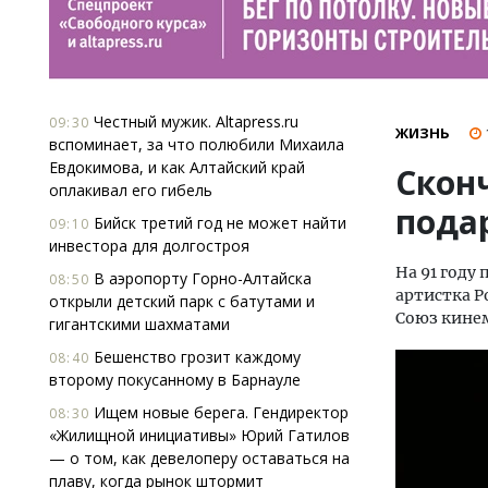
Честный мужик. Altapress.ru
09:30
ЖИЗНЬ
вспоминает, за что полюбили Михаила
Евдокимова, и как Алтайский край
Скон
оплакивал его гибель
пода
Бийск третий год не может найти
09:10
инвестора для долгостроя
На 91 году
В аэропорту Горно-Алтайска
08:50
артистка Р
открыли детский парк с батутами и
Союз кине
гигантскими шахматами
Бешенство грозит каждому
08:40
второму покусанному в Барнауле
Ищем новые берега. Гендиректор
08:30
«Жилищной инициативы» Юрий Гатилов
— о том, как девелоперу оставаться на
плаву, когда рынок штормит