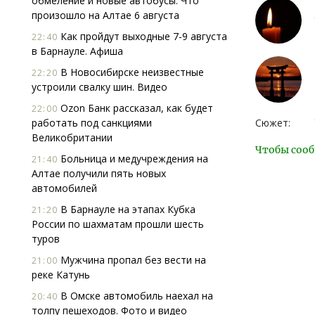
обмеление и новые автобусы. Что
произошло на Алтае 6 августа
Как пройдут выходные 7-9 августа
22:40
в Барнауле. Афиша
В Новосибирске неизвестные
22:20
устроили свалку шин. Видео
Ozon Банк рассказал, как будет
22:00
работать под санкциями
Сюжет:
Великобритании
Чтобы сооб
Больница и медучреждения на
21:40
Алтае получили пять новых
автомобилей
В Барнауле на этапах Кубка
21:20
России по шахматам прошли шесть
туров
Мужчина пропал без вести на
21:00
реке Катунь
В Омске автомобиль наехал на
20:40
толпу пешеходов. Фото и видео