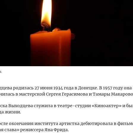
тектурный код начинается с
Смелость архитектурных 
ли. Мощение крупноформатными
Генеральный директор к
тами становится новым
ЗИАС — об эстетике горо
ндартом благоустройства
трендах в фасадах и разв
ы.
ОИТЕЛЬСТВО
СТРОИТЕЛЬСТВО
цева родилась 27 июня 1934 года в Донецке. В 1957 году он
училась в мастерской Сергея Герасимова и Тамары Макарово
ска Выходцева служила в театре-студии «Киноактер» и бы
ца жизни.
осле окончания института артистка дебютировала в фильм
я слава» режиссера Яна Фрида.