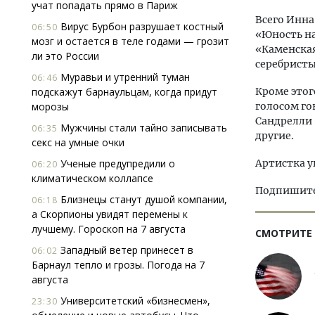
учат попадать прямо в Париж
Всего Инна
Вирус Бурбон разрушает костный
06:50
«Юность на
мозг и остается в теле годами — грозит
«Каменская
ли это России
серебристы
Муравьи и утренний туман
06:46
подскажут барнаульцам, когда придут
Кроме этог
морозы
голосом го
Сандрелли 
Мужчины стали тайно записывать
06:35
другие.
секс на умные очки
Ученые предупредили о
Артистка у
06:20
климатическом коллапсе
Подпишитес
Близнецы станут душой компании,
06:18
а Скорпионы увидят перемены к
лучшему. Гороскоп на 7 августа
СМОТРИТЕ
Западный ветер принесет в
06:02
Барнаул тепло и грозы. Погода на 7
августа
Университетский «бизнесмен»,
23:30