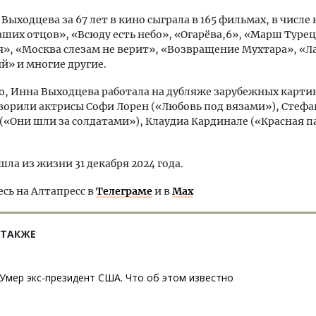
 Выходцева за 67 лет в кино сыграла в 165 фильмах, в числе
ших отцов», «Всюду есть небо», «Огарёва,6», «Марш Турец
», «Москва слезам не верит», «Возвращение Мухтара», «
й» и многие другие.
о, Инна Выходцева работала на дубляже зарубежных картин
ворили актрисы Софи Лорен («Любовь под вязами»), Стеф
(«Они шли за солдатами»), Клаудиа Кардинале («Красная п
шла из жизни 31 декабря 2024 года.
ь на Алтапресс в
Телеграме
и в
Max
 ТАКЖЕ
Умер экс-президент США. Что об этом известно