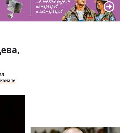
ева,
ая
-канале