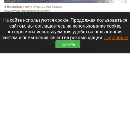
В Новосибирске могут осушить озеро Спартак
прокуратура Новосибирской области
7 августа 2026 в 20:15
На сайте используются cookie. Продолжая пользоваться
сайтом, вы соглашаетесь на использование cookie,
Жители микрорайонов Родники и Снегири
которые мы используем для удобства пользования
обеспокоены планами возможной ликвидации
сайтом и повышения качества рекомендаций.
Подробнее
.
озера Спартак.
Принять
Читать полностью
В Барнауле застройщик уничтожил
многолетние деревья. Фото