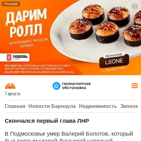
Реклама
To
F7
7 августа
Главная
Новости Барнаула
Недвижимость
Эконом
Скончался первый глава ЛНР
В Подмосковье умер Валерий Болотов, который
был первым главой Луганской народной