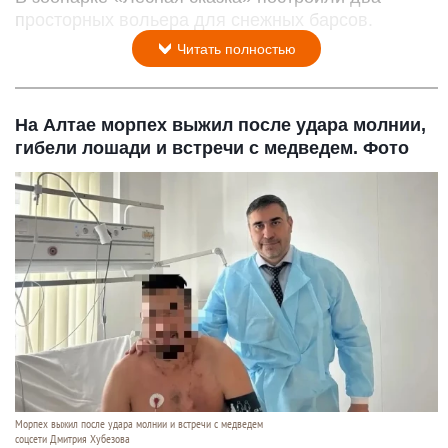
просторных вольера для снежных барсов.
Читать полностью
На Алтае морпех выжил после удара молнии,
гибели лошади и встречи с медведем. Фото
Морпех выжил после удара молнии и встречи с медведем
соцсети Дмитрия Хубезова