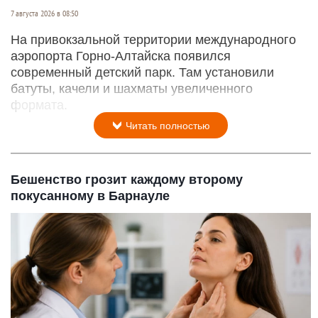
7 августа 2026 в 08:50
На привокзальной территории международного
аэропорта Горно-Алтайска появился
современный детский парк. Там установили
батуты, качели и шахматы увеличенного
формата.
Читать полностью
Бешенство грозит каждому второму
покусанному в Барнауле