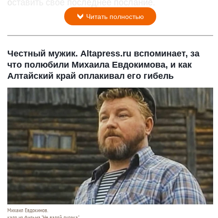
оставить свое последнее послание.
Читать полностью
Честный мужик. Altapress.ru вспоминает, за
что полюбили Михаила Евдокимова, и как
Алтайский край оплакивал его гибель
Михаил Евдокимов.
кадр из фильма "Не валяй дурака".