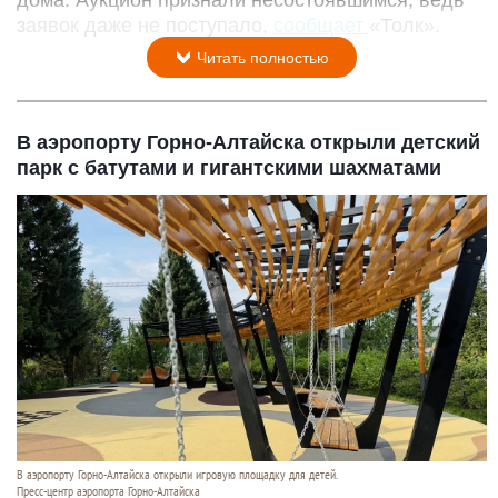
дома. Аукцион признали несостоявшимся, ведь
заявок даже не поступало,
сообщает
«Толк».
Читать полностью
В аэропорту Горно-Алтайска открыли детский
парк с батутами и гигантскими шахматами
В аэропорту Горно-Алтайска открыли игровую площадку для детей.
Пресс-центр аэропорта Горно-Алтайска