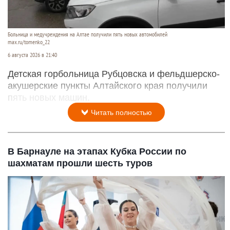
Больница и медучреждения на Алтае получили пять новых автомобилей
max.ru/tomenko_22
6 августа 2026 в 21:40
Детская горбольница Рубцовска и фельдшерско-
акушерские пункты Алтайского края получили
пять новых машин.
Читать полностью
В Барнауле на этапах Кубка России по
шахматам прошли шесть туров