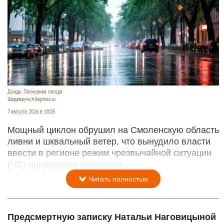
Дождь. Пасмурная погода
Шедеврум/Altapress.ru
7 августа 2026 в 10:05
Мощный циклон обрушил на Смоленскую область
ливни и шквальный ветер, что вынудило власти
ввести в регионе режим чрезвычайной ситуации
(ЧС) природного характера.
Читать полностью
Предсмертную записку Натальи Наговицыной