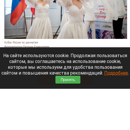
Кубок России по шахматам
Фоторепортаж Евгения Кривошеева
6 августа 2026 в 21:20
На сайте используются cookie. Продолжая пользоваться
сайтом, вы соглашаетесь на использование cookie,
Этапы Кубка России по шахматам в Барнауле
которые мы используем для удобства пользования
продолжаются.
сайтом и повышения качества рекомендаций.
Подробнее
.
Принять
Читать полностью
Мужчина пропал без вести на реке Катунь