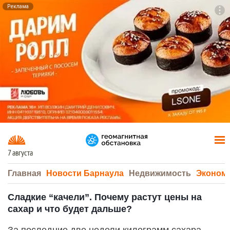
Реклама
To
F7
7 августа
Главная
Новости Барнаула
Недвижимость
Эконом
Сладкие “качели”. Почему растут цены на
сахар и что будет дальше?
За последние две недели килограмм сахара