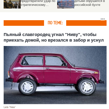
по
детьми обрушился в
рельсов сошли 14
российской бухте
груженых вагонов и
опрокинулись
ПО ТЕМЕ:
Пьяный славгородец угнал "Ниву", чтобы
приехать домой, но врезался в забор и уснул
Lada "Нива"