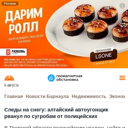
Реклама
To
F7
6 августа
Главная
Новости Барнаула
Недвижимость
Эконом
Следы на снегу: алтайский автоугонщик
рванул по сугробам от полицейских
В Тверской области полицейским удалось найти и