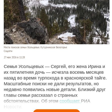
Места поисков семьи Усольцевых. Кутурчинское Белогорье
Соцсети
27 мая 2026 в 11:28
Семья Усольцевых — Сергей, его жена Ирина и
их пятилетняя дочь — исчезла восемь месяцев
назад во время турпохода в красноярской тайге.
Масштабные поиски не дали результатов, но
недавно появились новые детали. Близкий друг
главы семьи рассказал о странных
обстоятельствах. Об этом
сообщает
РИА
Новости.