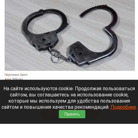
Наручники. Арест.
Анна Зайкова
7 августа 2026 в 21:12
На сайте используются cookie. Продолжая пользоваться
сайтом, вы соглашаетесь на использование cookie,
Приморский районный суд Санкт-Петербурга
которые мы используем для удобства пользования
заочно заключил Лидию Невзорову* под стражу.
сайтом и повышения качества рекомендаций.
Подробнее
.
Читать полностью
Принять
Программу партнерских хабов для хранения