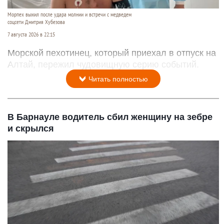
Морпех выжил после удара молнии и встречи с медведем
соцсети Дмитрия Хубезова
7 августа 2026 в 22:15
Морской пехотинец, который приехал в отпуск на
Алтай, пережил чудовищную серию событий.
Читать полностью
В Барнауле водитель сбил женщину на зебре
и скрылся