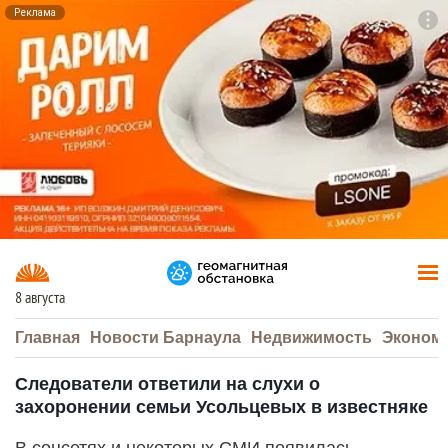
Реклама
To
F7
8 августа
Главная
Новости Барнаула
Недвижимость
Эконом
Следователи ответили на слухи о
захоронении семьи Усольцевых в известняке
В соцсетях и некоторых СМИ появилась