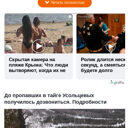
Читать полностью
i
Скрытая камера на
Ролик длится неск
пляже Крыма: Что люди
секунд, а смеяться
вытворяют, когда их не
будете долго
видят...
До пропавших в тайге Усольцевых
получилось дозвониться. Подробности