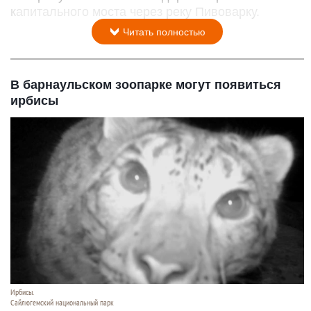
капитального моста через реку Пивоварку.
Читать полностью
В барнаульском зоопарке могут появиться
ирбисы
Ирбисы.
Сайлюгемский национальный парк