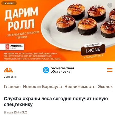
Реклама
To
F7
7 августа
Главная
Новости Барнаула
Недвижимость
Эконом
Служба охраны леса сегодня получит новую
спецтехнику
18 июля 2008 в 09:00