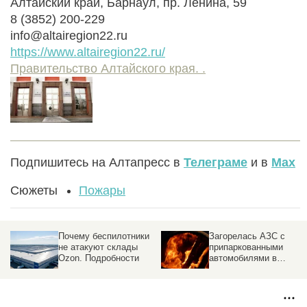
Алтайский край, Барнаул, пр. Ленина, 59
8 (3852) 200-229
info@altairegion22.ru
https://www.altairegion22.ru/
Правительство Алтайского края. .
Подпишитесь на Алтапресс в
Телеграме
и в
Max
Сюжеты
Пожары
Почему беспилотники
Загорелась АЗС с
не атакуют склады
припаркованными
Ozon. Подробности
автомобилями в
российском городе