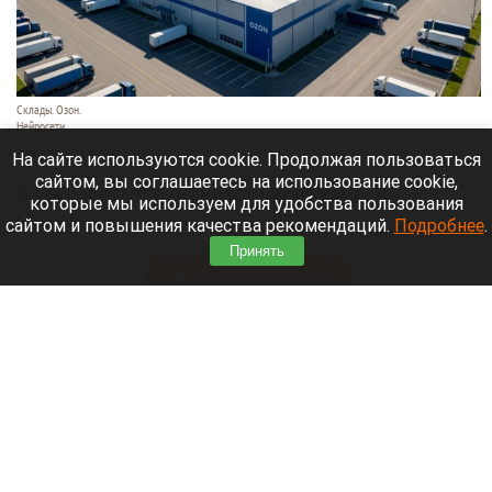
Склады. Озон.
Нейросети
6 августа 2026 в 22:00
На сайте используются cookie. Продолжая пользоваться
сайтом, вы соглашаетесь на использование cookie,
Банк работает в стандартном режиме, и
которые мы используем для удобства пользования
британские санкции не влияют на его
сайтом и повышения качества рекомендаций.
Подробнее
.
деятельность.
Принять
Читать полностью
Больница и медучреждения на Алтае
получили пять новых автомобилей