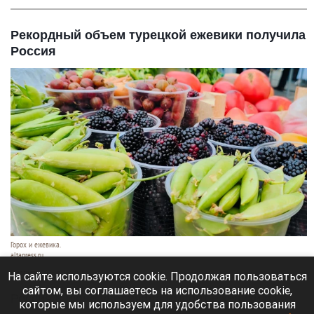
Рекордный объем турецкой ежевики получила
Россия
Горох и ежевика.
altapress.ru
6 августа 2026 в 16:20
На сайте используются cookie. Продолжая пользоваться
сайтом, вы соглашаетесь на использование cookie,
Россия в июне увеличила импорт ежевики из
которые мы используем для удобства пользования