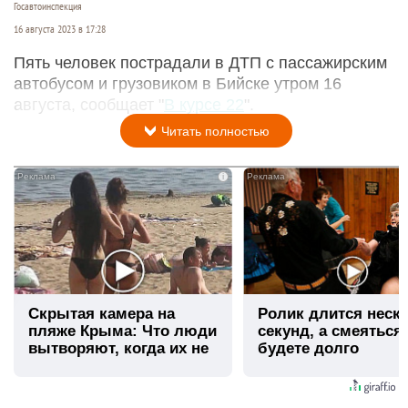
Госавтоинспекция
16 августа 2023 в 17:28
Пять человек пострадали в ДТП с пассажирским
автобусом и грузовиком в Бийске утром 16
августа, сообщает "
В курсе 22
".
Читать полностью
i
Скрытая камера на
Ролик длится неск
пляже Крыма: Что люди
секунд, а смеяться
вытворяют, когда их не
будете долго
видят...