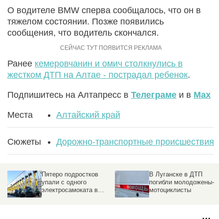
О водителе BMW сперва сообщалось, что он в
тяжелом состоянии. Позже появились
сообщения, что водитель скончался.
Ранее
кемеровчанин и омич столкнулись в
жестком ДТП на Алтае - пострадал ребенок
.
Подпишитесь на Алтапресс в
Телеграме
и в
Max
Места
Алтайский край
Сюжеты
Дорожно-транспортные происшествия
Пятеро подростков
В Луганске в ДТП
упали с одного
погибли молодожены-
электросамоката в
мотоциклисты
Новосибирске. Видео