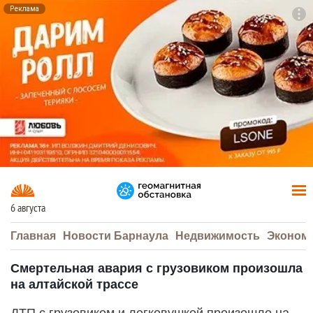
Реклама
To
F7
6 августа
Главная
Новости Барнаула
Недвижимость
Эконом
Смертельная авария с грузовиком произошла
на алтайской трассе
ДТП с грузовиком и легковушкой произошло на