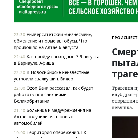
Университетский «бизнесмен»,
23:30
ПРОИСШЕСТ
обмеление и новые автобусы. Что
произошло на Алтае 6 августа
Смер
Как пройдут выходные 7-9 августа
22:40
пыта
в Барнауле. Афиша
траг
В Новосибирске неизвестные
22:20
устроили свалку шин. Видео
Ozon Банк рассказал, как будет
Трагедия п
22:00
работать под санкциями
клуб драг-
Великобритании
открытия г
девушка.
Больница и медучреждения на
21:40
Алтае получили пять новых
автомобилей
Территория опережения. ГК
10:00