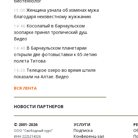
биотехнолог
Женщина узнала об изменах мужа
15:00
благодаря неизвестному жужжанию
Косолапый в барнаульском
14:46
зоопарке принял тропический душ.
Видео
В Барнаульском планетарии
14:40
открыли две фотовыставки к 65-летию
полета Титова
Телецкое озеро во время штиля
14:20
показали на Алтае. Видео
ВСЯ ЛЕНТА
НОВОСТИ ПАРТНЕРОВ
© 2001-2026
УСЛУГИ
Р
Подписка
Об
ООО “Свободный курс”
Конференц-зал
П
ИНН 2225214326