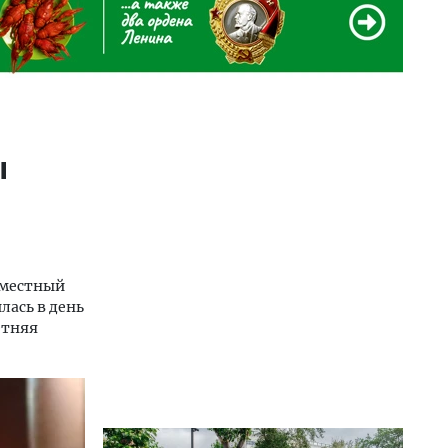
ы
 местный
лась в день
етняя