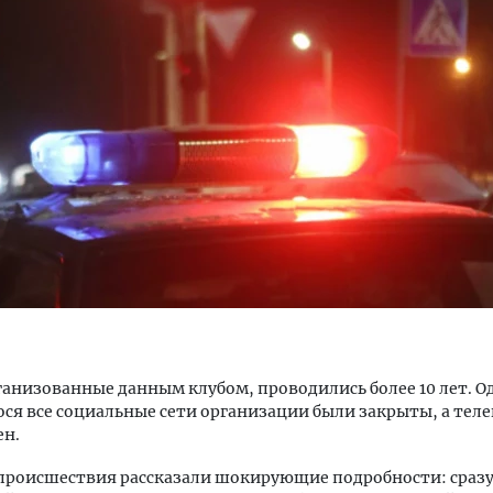
тектурный код начинается с
Смелость архитектурных 
ли. Мощение крупноформатными
Генеральный директор к
тами становится новым
ЗИАС — об эстетике горо
ндартом благоустройства
трендах в фасадах и разв
ОИТЕЛЬСТВО
СТРОИТЕЛЬСТВО
ганизованные данным клубом, проводились более 10 лет. О
ся все социальные сети организации были закрыты, а тел
ен.
происшествия рассказали шокирующие подробности: сразу