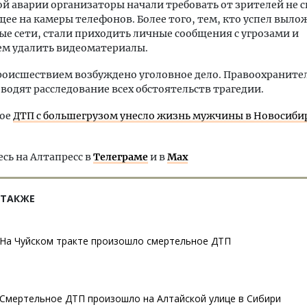
й аварии организаторы начали требовать от зрителей не 
ее на камеры телефонов. Более того, тем, кто успел выло
ые сети, стали приходить личные сообщения с угрозами и
ем удалить видеоматериалы.
происшествием возбуждено уголовное дело. Правоохранит
водят расследование всех обстоятельств трагедии.
ное
ДТП с большегрузом унесло жизнь мужчины в Новосиби
ь на Алтапресс в
Телеграме
и в
Max
 ТАКЖЕ
На Чуйском тракте произошло смертельное ДТП
Смертельное ДТП произошло на Алтайской улице в Сибири