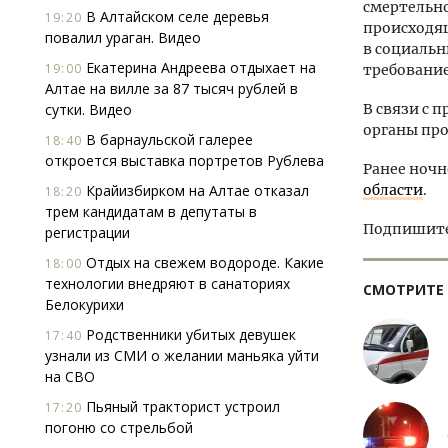
смертельно
В Алтайском селе деревья
19:20
происходящ
повалил ураган. Видео
в социальн
Екатерина Андреева отдыхает на
19:00
требовани
Алтае на вилле за 87 тысяч рублей в
сутки. Видео
В связи с 
органы про
В барнаульской галерее
18:40
откроется выставка портретов Рублева
Ранее ноч
Крайизбирком на Алтае отказал
области
.
18:20
трем кандидатам в депутаты в
Подпишитес
регистрации
Отдых на свежем водороде. Какие
18:00
технологии внедряют в санаториях
СМОТРИТЕ
Белокурихи
Родственники убитых девушек
17:40
узнали из СМИ о желании маньяка уйти
на СВО
Пьяный тракторист устроил
17:20
погоню со стрельбой