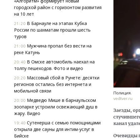
«Алгоритм» формирует новый
городской район с горизонтом развития
на 10 лет
В Барнауле на этапах Кубка
21:20
России по шахматам прошли шесть
туров
Мужчина пропал без вести на
21:00
реке Катунь
Архи
зем
В Омске автомобиль наехал на
20:40
пли
толпу пешеходов. Фото и видео
ста
Массовый сбой в Рунете: десятки
20:20
СТР
регионов остались без интернета и
мобильной связи
Полиция.
vedtver.ru
Медведю Мише в барнаульском
20:00
зоопарке устроили освежающий душ в
Заезды, ор
жару. Видео
случившего
Сутенерша с семью помощницами
19:40
канал удал
открыла две сауны для интим-услуг в
Бийске
Очевидцы 