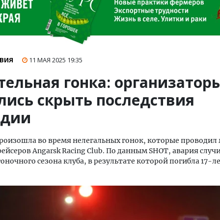
ВИЯ
11 МАЯ 2025
19:35
тельная гонка: организатор
лись скрыть последствия
едии
роизошла во время нелегальных гонок, которые проводил
рейсеров Angarsk Racing Club. По данным SHOT, авария случи
оночного сезона клуба, в результате которой погибла 17-л