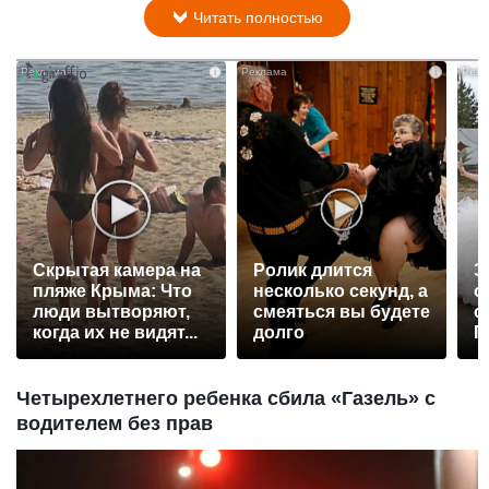
Читать полностью
i
i
Скрытая камера на
Ролик длится
Э
пляже Крыма: Что
несколько секунд, а
о
люди вытворяют,
смеяться вы будете
с
когда их не видят...
долго
П
р
Четырехлетнего ребенка сбила «Газель» с
водителем без прав