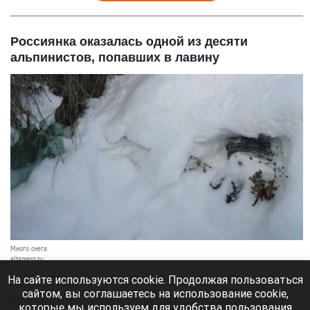
Россиянка оказалась одной из десяти
альпинистов, попавших в лавину
Много снега.
altapress.ru
31 июля 2026 в 11:19
На сайте используются cookie. Продолжая пользоваться
сайтом, вы соглашаетесь на использование cookie,
По меньшей мере 10 альпинистов пропали без
которые мы используем для удобства пользования