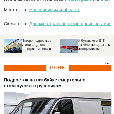
Места
Новосибирская область
Сюжеты
Дорожно-транспортные происшествия
Пятеро подростков
В Луганске в ДТП
упали с одного
погибли молодожены-
электросамоката в
мотоциклисты
Новосибирске. Видео
ПО ТЕМЕ:
Подросток на питбайке смертельно
столкнулся с грузовиком