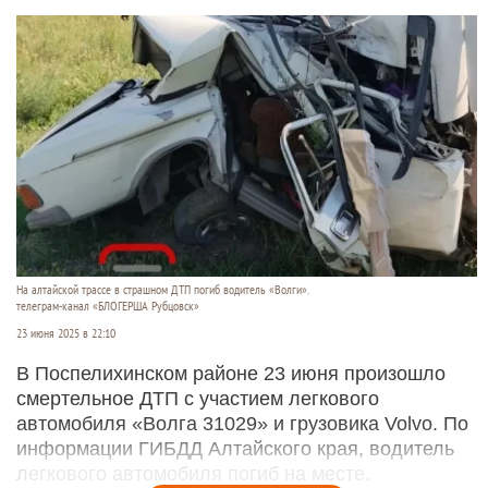
На алтайской трассе в страшном ДТП погиб водитель «Волги».
телеграм-канал «БЛОГЕРША Рубцовск»
23 июня 2025 в 22:10
В Поспелихинском районе 23 июня произошло
смертельное ДТП с участием легкового
автомобиля «Волга 31029» и грузовика Volvo. По
информации ГИБДД Алтайского края, водитель
легкового автомобиля погиб на месте.