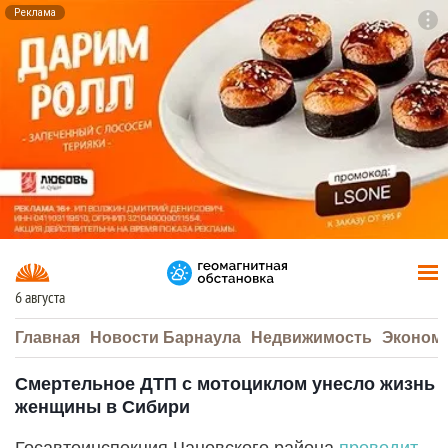
Реклама
To
F7
6 августа
Главная
Новости Барнаула
Недвижимость
Эконом
Смертельное ДТП с мотоциклом унесло жизнь
женщины в Сибири
Госавтоинспекция Чановского района
проводит