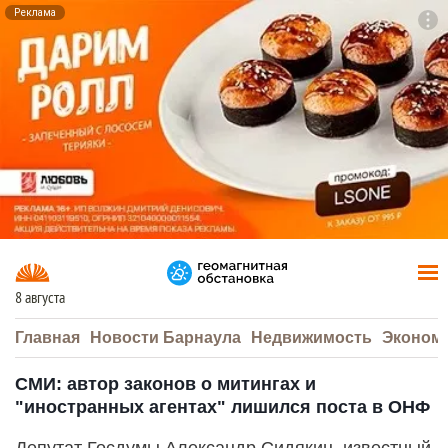
Реклама
To
F7
8 августа
Главная
Новости Барнаула
Недвижимость
Эконом
СМИ: автор законов о митингах и
"иностранных агентах" лишился поста в ОНФ
Депутат Госдумы Александр Сидякин, известный