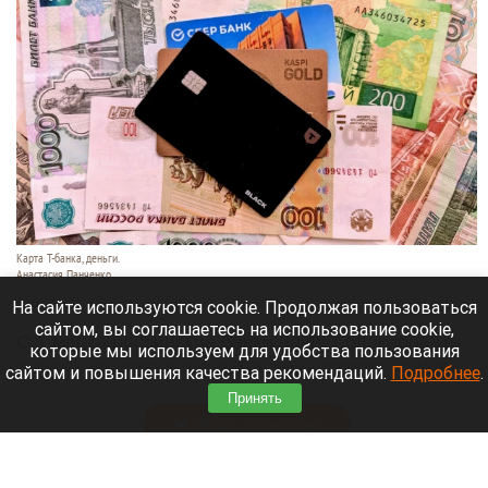
Карта Т-банка, деньги.
Анастасия Панченко
8 августа 2026 в 11:05
На сайте используются cookie. Продолжая пользоваться
сайтом, вы соглашаетесь на использование cookie,
С 1 марта российские банки начнут блокировать
которые мы используем для удобства пользования
денежные переводы по более широкому списку
сайтом и повышения качества рекомендаций.
Подробнее
.
оснований.
Принять
Читать полностью