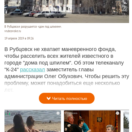
В Рубцовске разрушается «дом под шпилем».
vrubcovske.ru
19 апреля 2019 в 09:26
В Рубцовск не хватает маневренного фонда,
чтобы расселить всех жителей известного в
городе "дома под шпилем". Об этом телеканалу
"К-24"
рассказал
заместитель главы
администрации Олег Обухович. Чтобы решить эту
проблему, может понадобиться еще несколько
лет.
Читать полностью
i
i