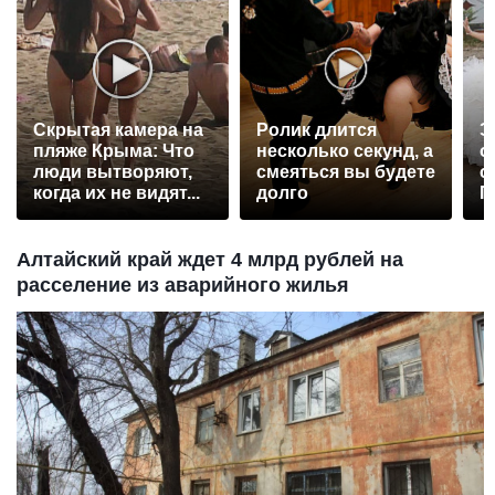
Скрытая камера на
Ролик длится
Э
пляже Крыма: Что
несколько секунд, а
о
люди вытворяют,
смеяться вы будете
с
когда их не видят...
долго
П
р
Алтайский край ждет 4 млрд рублей на
расселение из аварийного жилья