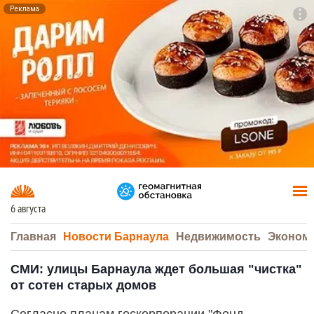
Реклама
To
F7
6 августа
Главная
Новости Барнаула
Недвижимость
Эконом
СМИ: улицы Барнаула ждет большая "чистка"
от сотен старых домов
Согласно планам госкорпорации "Фонд