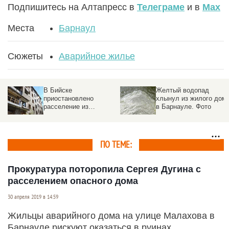
Подпишитесь на Алтапресс в
Телеграме
и в
Max
Места
Барнаул
Сюжеты
Аварийное жилье
В Бийске
Желтый водопад
приостановлено
хлынул из жилого дом
расселение из
в Барнауле. Фото
аварийного жилья
ПО ТЕМЕ:
Прокуратура поторопила Сергея Дугина с
расселением опасного дома
30 апреля 2019 в 14:59
Жильцы аварийного дома на улице Малахова в
Барнауле рискуют оказаться в руинах.