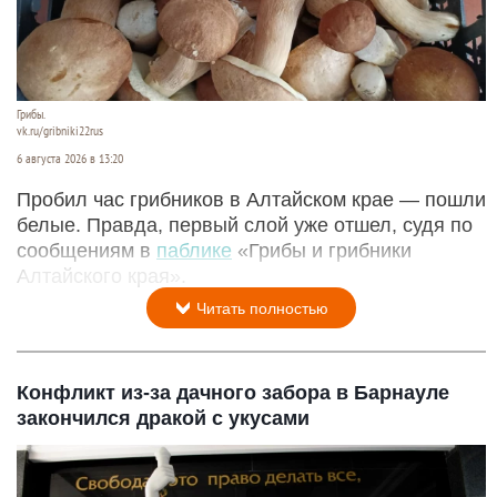
Грибы.
vk.ru/gribniki22rus
6 августа 2026 в 13:20
Пробил час грибников в Алтайском крае — пошли
белые. Правда, первый слой уже отшел, судя по
сообщениям в
паблике
«Грибы и грибники
Алтайского края».
Читать полностью
Конфликт из-за дачного забора в Барнауле
закончился дракой с укусами