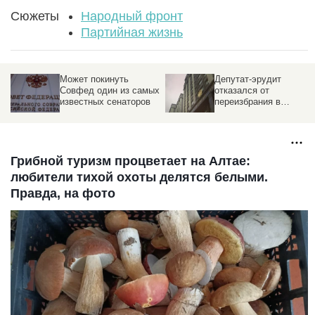
Сюжеты
Народный фронт
Партийная жизнь
Депутат-эрудит
Чак Норрис может
х
отказался от
лишить мандата
переизбрания в
депутата Госдумы.
Госдуму. Замена
Подробности скандала
Грибной туризм процветает на Алтае:
любители тихой охоты делятся белыми.
Правда, на фото