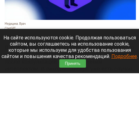
Медицина. Врач
ChatGPT
6 августа 2026 в 11:10
На сайте используются cookie. Продолжая пользоваться
сайтом, вы соглашаетесь на использование cookie,
В Алтайском крае врачи все чаще столккиваются
которые мы используем для удобства пользования
с тем, что пациенты отказываются от лечения
сайтом и повышения качества рекомендаций.
Подробнее
.
после консультаций с искусственным
Принять
интеллектом. В онкодиспансере уже есть случаи,
когда люди рисковали жизнью, доверившись
нейросети.
Читать полностью
В Wildberries прокомментировали сообщения
о переносе логистических центров из России