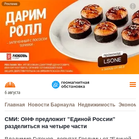
Реклама
To
F7
6 августа
Главная
Новости Барнаула
Недвижимость
Эконом
СМИ: ОНФ предложит "Единой России"
разделиться на четыре части
Владимир Гутенев, депутат Госдумы от "Единой