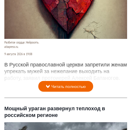
Разбитое сердце. Нейросеть.
altapress.ru.
9 августа 2026 в 19:08
В Русской православной церкви запретили женам
упрекать мужей за нежелание выходить на
работу, заявил протоиерей Алексей Батаногов.
Читать полностью
Мощный ураган развернул теплоход в
российском регионе