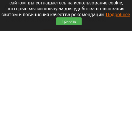
сайтом, вы соглашаетесь на использование cookie,
Два крупнейших аэропорта Шанхая — Пудун и
которые мы используем для удобства пользования
Хунцяо — к 9 августа отменили порядка 60%
сайтом и повышения качества рекомендаций.
Подробнее
.
рейсов из-за приближающегося тайфуна
Принять
«Долфин».
Читать полностью
Россиянин выстрелил в голову сотруднику
автосервиса