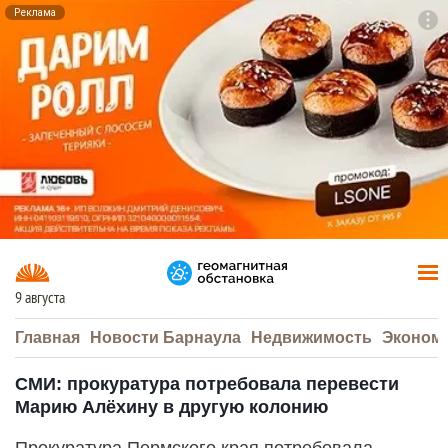
Реклама
To
F7
9 августа
Главная
Новости Барнаула
Недвижимость
Эконом
СМИ: прокуратура потребовала перевести
Марию Алёхину в другую колонию
Прокуратура Пермского края потребовала