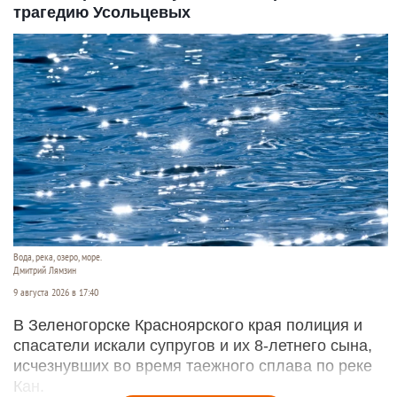
трагедию Усольцевых
Вода, река, озеро, море.
Дмитрий Лямзин
9 августа 2026 в 17:40
В Зеленогорске Красноярского края полиция и
спасатели искали супругов и их 8-летнего сына,
исчезнувших во время таежного сплава по реке
Кан.