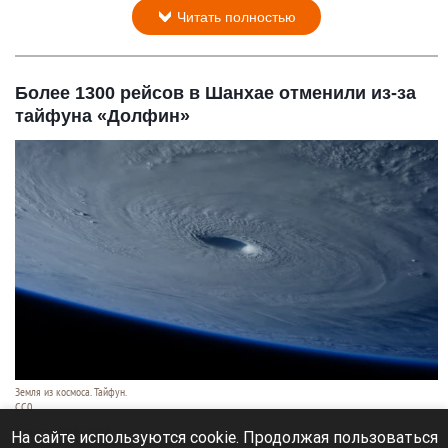
Читать полностью
Более 1300 рейсов в Шанхае отменили из-за
тайфуна «Долфин»
Земля из космоса. Тайфун.
СС0
9 августа 2026 в 17:05
На сайте используются cookie. Продолжая пользоваться