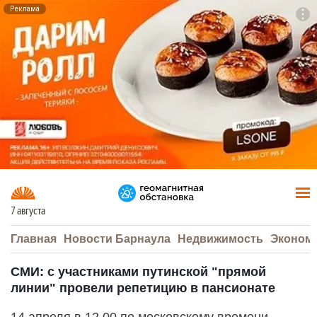
Реклама
To
F7
7 августа
Главная
Новости Барнаула
Недвижимость
Эконом
СМИ: с участниками путинской "прямой
линии" провели репетицию в пансионате
14 апреля в 12.00 по московскому времени