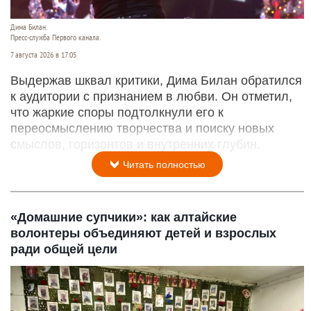
Дима Билан.
Пресс-служба Первого канала.
7 августа 2026 в 17:05
Выдержав шквал критики, Дима Билан обратился
к аудитории с признанием в любви. Он отметил,
что жаркие споры подтолкнули его к
переосмыслению творчества и поиску новых
смыслов, горизонтов и внутренних глубин.
Читать полностью
«Домашние супчики»: как алтайские
волонтеры объединяют детей и взрослых
ради общей цели