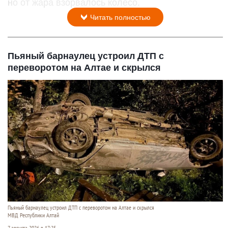
но от жара взорвалось колесо.
Читать полностью
Пьяный барнаулец устроил ДТП с
переворотом на Алтае и скрылся
Пьяный барнаулец устроил ДТП с переворотом на Алтае и скрылся
МВД Республики Алтай