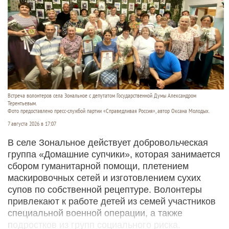
Встреча волонтеров села Зональное с депутатом Государственной Думы Александром
Терентьевым.
Фото предоставлено пресс-службой партии «Справедливая Россия», автор Оксана Молодых.
7 августа 2026 в 17:07
В селе Зональное действует добровольческая
группа «Домашние супчики», которая занимается
сбором гуманитарной помощи, плетением
маскировочных сетей и изготовлением сухих
супов по собственной рецептуре. Волонтеры
привлекают к работе детей из семей участников
специальной военной операции, а также
подростков из групп социального риска.