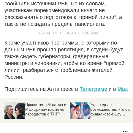
сообщили источники РБК. По их словам,
участникам порекомендовали ничего не
рассказывать о подготовке к "прямой линии", а
также не покидать пределы пансионата.
Кроме участников программы, с которыми по
данным РБК прошла репетиция, в студии будут
также сидеть губернаторы, федеральные
министры и чиновники, чтобы во время "прямой
линии" разбираться с проблемами жителей
России.
Подпишитесь на Алтапресс в
Телеграме
и в
Max
и
На пределе
Соловьев предложил
возможностей: кто стал
Виктории Боне стать
финалистом шоу
ведущей в своей
"Удивительные люди 8"
программе