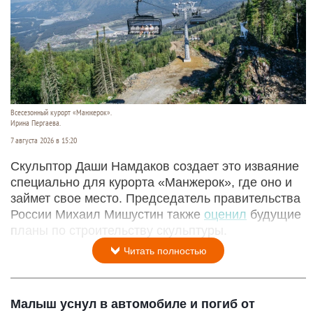
Всесезонный курорт «Манжерок».
Ирина Пергаева.
7 августа 2026 в 15:20
Скульптор Даши Намдаков создает это изваяние
специально для курорта «Манжерок», где оно и
займет свое место. Председатель правительства
России Михаил Мишустин также
оценил
будущие
планы по строительству скульптуры.
Читать полностью
Малыш уснул в автомобиле и погиб от