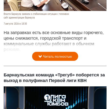
Власти Барнаула заявили о стабилизации ситуации с топливом
сайт администрации Барнаула
7 августа 2026 в 18:30
На заправках есть все основные виды горючего,
цены снижаются, городской транспорт и
коммунальные службы работают в обычном
режиме.
Читать полностью
Барнаульская команда «Трегуб» поборется за
выход в полуфинал Первой лиги КВН