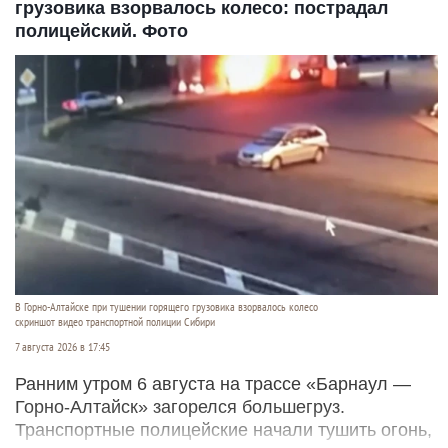
грузовика взорвалось колесо: пострадал
полицейский. Фото
В Горно-Алтайске при тушении горящего грузовика взорвалось колесо
скриншот видео транспортной полиции Сибири
7 августа 2026 в 17:45
Ранним утром 6 августа на трассе «Барнаул —
Горно-Алтайск» загорелся большегруз.
Транспортные полицейские начали тушить огонь,