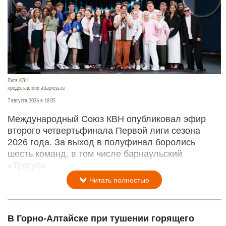
Лига КВН
предоставлено altapress.ru
7 августа 2026 в 18:05
Международный Союз КВН опубликовал эфир
второго четвертьфинала Первой лиги сезона
2026 года. За выход в полуфинал боролись
шесть команд, в том числе барнаульский
«Трегуб».
Читать полностью
В Горно-Алтайске при тушении горящего