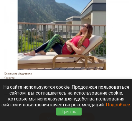
Екатерина Андреевна
Соцсети
6 августа 2026 в 19:00
На сайте используются cookie. Продолжая пользоваться
сайтом, вы соглашаетесь на использование cookie,
Телеведущая Екатерина Андреева проводит
которые мы используем для удобства пользования
отпуск на Алтае. Она поселилась в двухэтажной
сайтом и повышения качества рекомендаций.
Подробнее
.
вилле с видом на горы у реки Катунь.
Принять
Читать полностью