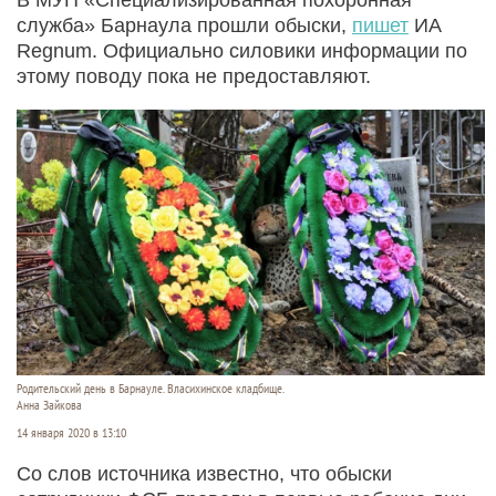
служба» Барнаула прошли обыски,
пишет
ИА
Regnum. Официально силовики информации по
этому поводу пока не предоставляют.
Родительский день в Барнауле. Власихинское кладбище.
Анна Зайкова
14 января 2020 в 13:10
Со слов источника известно, что обыски