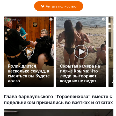
Читать полностью
i
i
Ролик длится
Скрытая камера на
несколько секунд, а
пляже Крыма: Что
Р
смеяться вы будете
люди вытворяют,
б
долго
когда их не видят...
д
Глава барнаульского "Горзеленхоза" вместе с
подельником признались во взятках и откатах