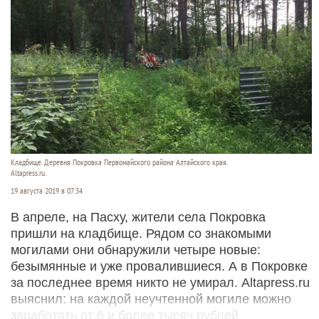
Кладбище. Деревня Покровка Первомайского района Алтайского края.
Altapress.ru.
19 августа 2019 в 07:34
В апреле, на Пасху, жители села Покровка
пришли на кладбище. Рядом со знакомыми
могилами они обнаружили четыре новые:
безымянные и уже провалившиеся. А в Покровке
за последнее время никто не умирал. Altapress.ru
выяснил: на каждой неучтенной могиле можно
заработать от 6 и более тысяч рублей.