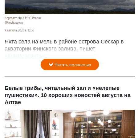
Вертолет Ми-8 МЧС России.
49.mchs.gov.ru
9 августа 2026 в 12:35
Яхта села на мель в районе острова Сескар в
акватории Финского залива, пишет
«Коммерсантъ»
.
Читать полностью
Белые грибы, читальный зал и «нелепые
пушистики». 10 хороших новостей августа на
Алтае