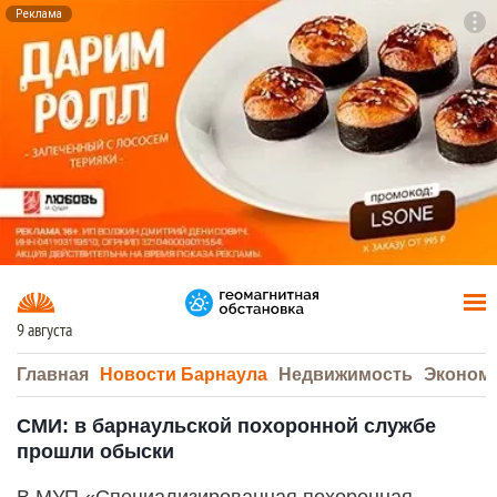
Реклама
To
F7
9 августа
Главная
Новости Барнаула
Недвижимость
Эконом
СМИ: в барнаульской похоронной службе
прошли обыски
В МУП «Специализированная похоронная