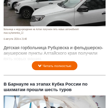
Больница и медучреждения на Алтае получили пять новых автомобилей
max.ru/tomenko_22
6 августа 2026 в 21:40
Детская горбольница Рубцовска и фельдшерско-
акушерские пункты Алтайского края получили
пять новых машин.
Читать полностью
В Барнауле на этапах Кубка России по
шахматам прошли шесть туров