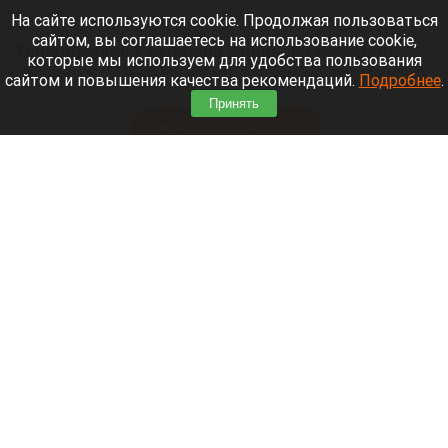
6 августа 2026 в 19:00
На сайте используются cookie. Продолжая пользоваться
сайтом, вы соглашаетесь на использование cookie,
Телеведущая Екатерина Андреева проводит
которые мы используем для удобства пользования
отпуск на Алтае. Она поселилась в двухэтажной
сайтом и повышения качества рекомендаций.
Подробнее
.
вилле с видом на горы у реки Катунь.
Принять
Читать полностью
Медведю Мише в барнаульском зоопарке
устроили освежающий душ в жару. Видео