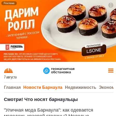
Реклама
To
F7
7 августа
Главная
Новости Барнаула
Недвижимость
Эконом
Смотри! Что носят барнаульцы
"Уличная мода Барнаула": как одевается
молодежь краевой столицы? Молодые