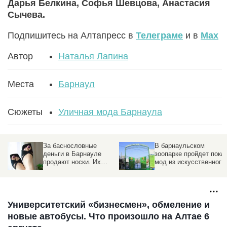
Дарья Белкина, Софья Шевцова, Анастасия
Сычева.
Подпишитесь на Алтапресс в
Телеграме
и в
Max
Автор
Наталья Лапина
Места
Барнаул
Сюжеты
Уличная мода Барнаула
За баснословные
В барнаульском
деньги в Барнауле
зоопарке пройдет пока
продают носки. Их
мод из искусственного
даже не видно
меха
Университетский «бизнесмен», обмеление и
новые автобусы. Что произошло на Алтае 6