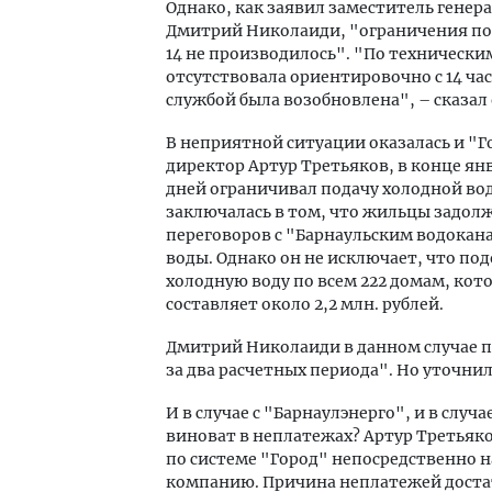
Однако, как заявил заместитель генер
Дмитрий Николаиди, "ограничения пода
14 не производилось". "По техническ
отсутствовала ориентировочно с 14 час
службой была возобновлена", – сказал 
В неприятной ситуации оказалась и "Г
директор Артур Третьяков, в конце ян
дней ограничивал подачу холодной во
заключалась в том, что жильцы задолж
переговоров с "Барнаульским водокана
воды. Однако он не исключает, что по
холодную воду по всем 222 домам, ко
составляет около 2,2 млн. рублей.
Дмитрий Николаиди в данном случае п
за два расчетных периода". Но уточнил,
И в случае с "Барнаулэнерго", и в случ
виноват в неплатежах? Артур Третьяков
по системе "Город" непосредственно 
компанию. Причина неплатежей достат