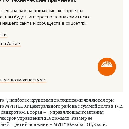
нательна вам за внимание, которое вы
о, вам будет интересно познакомиться с
нашего сайта и сообществ в соцсетях.
ки.
на Алтае.
ость архитектурных идей.
Архитектурный код начин
еральный директор компании
земли. Мощение крупно
 — об эстетике городов,
плитами становится нов
дах в фасадах и развитии рынка
стандартом благоустрой
ОИТЕЛЬСТВО
СТРОИТЕЛЬСТВО
ными возможностями.
го", наиболее крупными должниками являются три
о МУП ПЖЭТ Центрального района с суммой долга в 15,4
ая банкротом. Вторая – "Управляющая компания
ек срок управления 226 домами. Размер ее
ублей. Третий должник – МУП "Южком" (11,8 млн.