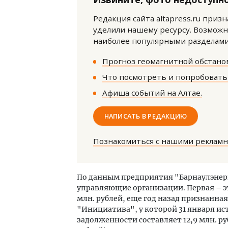
Редакция сайта altapress.ru приз
уделили нашему ресурсу. Возможн
наиболее популярными разделами 
Прогноз геомагнитной обстанов
Что посмотреть и попробовать 
Смел
Афиша событий на Алтае.
Ген
ЗИАС
НАПИСАТЬ В РЕДАКЦИЮ
трен
СТР
Познакомиться с нашими реклам
По данным предприятия "Барнаулэнер
управляющие организации. Первая – эт
млн. рублей, еще год назад признанн
"Инициатива", у которой 31 января ист
задолженности составляет 12,9 млн. р