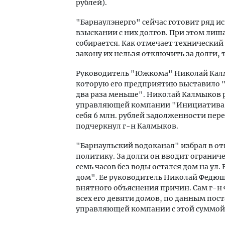
рублей).
"Барнаулэнерго" сейчас готовит ряд 
взыскании с них долгов. При этом ли
собирается. Как отмечает технически
закону их нельзя отключить за долги, 
Руководитель "Южкома" Николай Калм
которую его предприятию выставило "Б
два раза меньше". Николай Калмыков р
управляющей компании "Инициатива" е
себя 6 млн. рублей задолженности пер
подчеркнул г-н Калмыков.
"Барнаульский водоканал" избрал в 
политику. За долги он вводит огранич
семь часов без воды остался дом на ул
дом". Ее руководитель
Николай Федю
внятного объяснения причин. Сам г-н 
всех его девяти домов, по данным пост
управляющей компании с этой суммой 