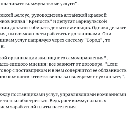
оплачивать коммунальные услуги".
ексей Белоус, руководитель алтайской краевой
ков жилья "Крепость" и депутат Барнаульской
ии должны собирать деньги с жильцов. Однако делают
ания, ни возможности работать с должниками. Они
щикам услуг напрямую через систему "Город", то
н.
евой организации жилищного самоуправления",
быть единого мнения: все зависит от договора. "Если
вор с поставщиком и в нем содержится ее обязанность
нно компания ответственна за своевременную оплату",
между поставщиками услуг, управляющими компаниями
т только обостриться. Ведь рост коммунальных
нием заработной платы населения.