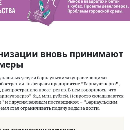
низации вновь принимают
 меры
нальных услуг и барнаульскими управляющими
обострения. 10 февраля предприятие "Барнаулэнерго",
распространило пресс-релиз. В нем говорилось, что
наулэнерго" 61,4 млн. рублей. Непросто складываются
" и с другим важным поставщиком – "Барнаульским
емя стал ограничивать подачу воды за долги.
 по техническим причинам.