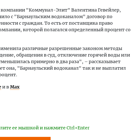
й компании "Коммунал-Элит" Валентина Гевейлер,
ило с "Барнаульским водоканалом" договор по
нности с граждан. То есть от поставщика право
омпании, которой полагался определенный процент со
применила различные разрешенные законом методы
дение, обращения в суд, отключение горячей воды или
 уменьшилась примерно в два раза", – рассказывает
ет она, "Барнаульский водоканал" так и не выплатил
роцент.
е
и в
Max
лите ее мышкой и нажмите Ctrl+Enter