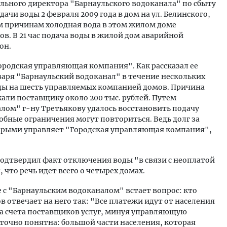
ального директора "Барнаульского водоканала" по сбыту
чи воды 2 февраля 2009 года в дом на ул. Белинского,
им причинам холодная вода в этом жилом доме
ов. В 21 час подача воды в жилой дом аварийной
он.
ородская управляющая компания". Как рассказал ее
варя "Барнаульский водоканал" в течение нескольких
ды на шесть управляемых компанией домов. Причина
али поставщику около 200 тыс. рублей. Путем
лом" г-ну Третьякову удалось восстановить подачу
добные ограничения могут повториться. Ведь долг за
торыми управляет "Городская управляющая компания",
одтвердил факт отключения воды "в связи с неоплатой
 что речь идет всего о четырех домах.
ае с "Барнаульским водоканалом" встает вопрос: кто
 отвечает на него так: "Все платежи идут от населения
на счета поставщиков услуг, минуя управляющую
очно понятна: большой части населения, которая