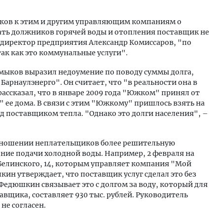
исков к этим и другим управляющим компаниям о
шать должников горячей воды и отопления поставщик не
й директор предприятия Александр Комиссаров, "по
так как это коммунальные услуги".
ыков выразил недоумение по поводу суммы долга,
арнаулэнерго". Он считает, что "в реальности она в
ассказал, что в январе 2009 года "Южком" принял от
е дома. В связи с этим "Южкому" пришлось взять на
ед поставщиком тепла. "Однако это долги населения", –
отношении неплательщиков более решительную
ение подачи холодной воды. Например, 2 февраля на
. Белинского, 14, которым управляет компания "Мой
шкин
утверждает, что поставщик услуг сделал это без
Федюшкин связывает это с долгом за воду, который для
авщика, составляет 930 тыс. рублей. Руководитель
не согласен.