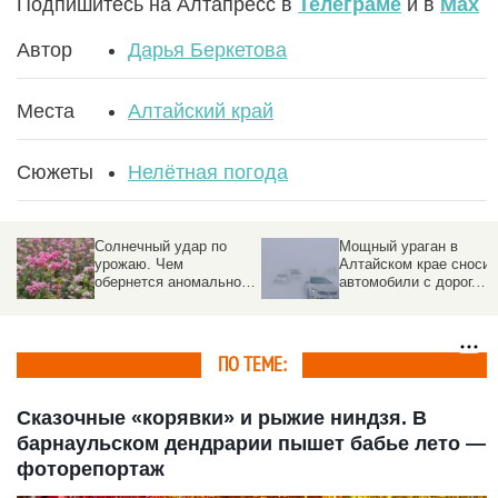
Подпишитесь на Алтапресс в
Телеграме
и в
Max
Автор
Дарья Беркетова
Места
Алтайский край
Сюжеты
Нелётная погода
Солнечный удар по
Мощный ураган в
урожаю. Чем
Алтайском крае сносит
обернется аномально
автомобили с дорог.
жаркое лето для
Фото
алтайских аграриев и
потребителей
ПО ТЕМЕ:
Сказочные «корявки» и рыжие ниндзя. В
барнаульском дендрарии пышет бабье лето —
фоторепортаж