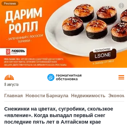
Реклама
To
F7
8 августа
Главная
Новости Барнаула
Недвижимость
Эконом
Снежинки на цветах, сугробики, скользкое
«явление». Когда выпадал первый снег
последние пять лет в Алтайском крае