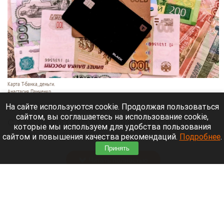
Карта Т-банка, деньги.
Анастасия Панченко
8 августа 2026 в 11:05
На сайте используются cookie. Продолжая пользоваться
сайтом, вы соглашаетесь на использование cookie,
С 1 марта российские банки начнут блокировать
которые мы используем для удобства пользования
денежные переводы по более широкому списку
сайтом и повышения качества рекомендаций.
Подробнее
.
оснований.
Принять
Читать полностью
День 1626-й. Самое важное к 8 августа