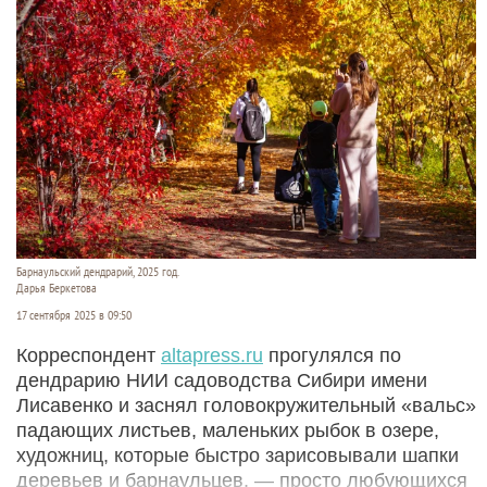
Барнаульский дендрарий, 2025 год.
Дарья Беркетова
17 сентября 2025 в 09:50
Корреспондент
altapress.ru
прогулялся по
дендрарию НИИ садоводства Сибири имени
Лисавенко и заснял головокружительный «вальс»
падающих листьев, маленьких рыбок в озере,
художниц, которые быстро зарисовывали шапки
деревьев и барнаульцев, — просто любующихся