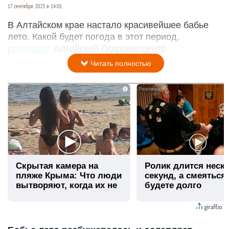
17 сентября 2025 в 14:01
В Алтайском крае настало красивейшее бабье
лето. Какой будет погода в этот период,
рассказал
Алтайский Гидрометцентр.
Читать полностью
i
Скрытая камера на
Ролик длится неск
пляже Крыма: Что люди
секунд, а смеяться
вытворяют, когда их не
будете долго
видят...