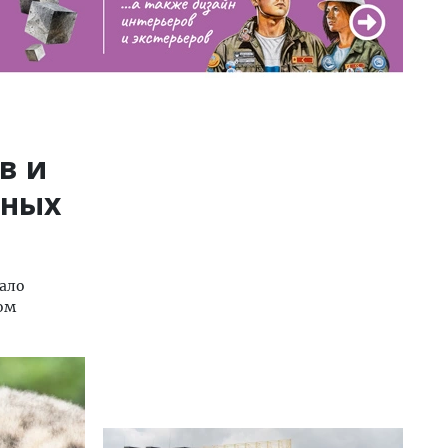
в и
еных
тало
ом