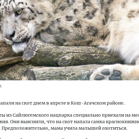
тектурный код начинается с
Ищем новые берега. Ген
ли. Мощение крупноформатными
«Жилищной инициативы»
тами становится новым
Гатилов — о том, как де
ндартом благоустройства
оставаться на плаву, ког
штормит
ОИТЕЛЬСТВО
с
СТРОИТЕЛЬСТВО
пали на скот днем в апреле в Кош-Агачском районе.
ы из Сайлюгемского нацпарка специально приехали на ме
ия. Они выяснили, что на скот напала самка краснокнижно
. Предположительно, мама учила малышей охотиться.