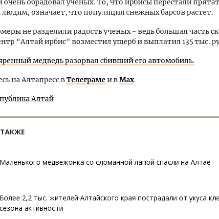
й очень обрадовал ученых. То, что ирбисы перестали прятат
 людям, означает, что популяция снежных барсов растет.
меры не разделили радость ученых - ведь большая часть с
ентр "Алтай ирбис" возместил ущерб и выплатил 135 тыс. р
яренный медведь разорвал сбивший его автомобиль.
ь на Алтапресс в
Телеграме
и в
Max
спублика Алтай
 ТАКЖЕ
Маленького медвежонка со сломанной лапой спасли на Алтае
Более 2,2 тыс. жителей Алтайского края пострадали от укуса кл
сезона активности