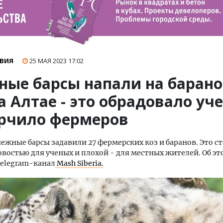
ВИЯ
25 МАЯ 2023
17:02
ные барсы напали на барано
а Алтае - это обрадовало уч
орчило фермеров
нежные барсы задавили 27 фермерских коз и баранов. Это с
востью для ученых и плохой - для местных жителей. Об эт
Telegram-канал
Mash Siberia.