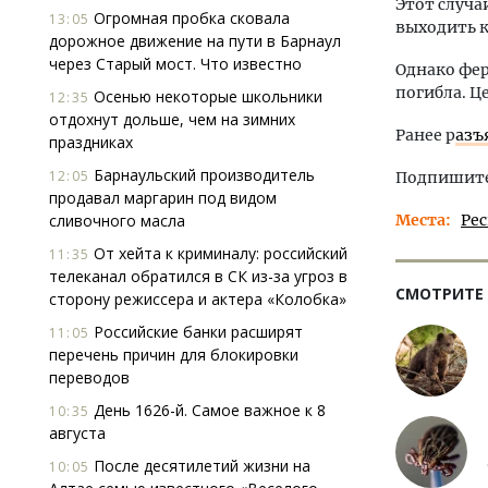
Этот случа
Огромная пробка сковала
13:05
выходить к
дорожное движение на пути в Барнаул
через Старый мост. Что известно
Однако фер
погибла. Ц
Осенью некоторые школьники
12:35
отдохнут дольше, чем на зимних
Ранее р
азъ
праздниках
Барнаульский производитель
12:05
Подпишитес
продавал маргарин под видом
сливочного масла
Места
Ре
От хейта к криминалу: российский
11:35
телеканал обратился в СК из-за угроз в
СМОТРИТЕ
сторону режиссера и актера «Колобка»
Российские банки расширят
11:05
перечень причин для блокировки
переводов
День 1626-й. Самое важное к 8
10:35
августа
После десятилетий жизни на
10:05