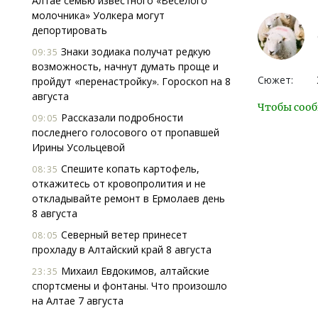
Алтае семью известного «Веселого
молочника» Уолкера могут
депортировать
Знаки зодиака получат редкую
09:35
возможность, начнут думать проще и
Сюжет:
пройдут «перенастройку». Гороскоп на 8
августа
Чтобы сооб
Рассказали подробности
09:05
последнего голосового от пропавшей
Ирины Усольцевой
Спешите копать картофель,
08:35
откажитесь от кровопролития и не
откладывайте ремонт в Ермолаев день
8 августа
Северный ветер принесет
08:05
прохладу в Алтайский край 8 августа
Михаил Евдокимов, алтайские
23:35
спортсмены и фонтаны. Что произошло
на Алтае 7 августа