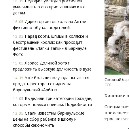
Педофил убеждал россиянок
16:35
умалчивать о его приставаниях к их
детям
Директор автошколы на Алтае
16:05
фиктивно обучал водителей
Парад корги, шпицы в коляске и
15:35
бесстрашный кролик: как проходит
фестиваль «Лапки-тапки» в Барнауле.
Смелость архитектурных идей.
Архи
Фото
Генеральный директор компании
зем
ЗИАС — об эстетике городов,
пли
Ларисе Долиной хотят
15:05
трендах в фасадах и развитии рынка
ста
предложить высокую должность в вузе
СТРОИТЕЛЬСТВО
СТР
Уже больше полугода пытаются
14:35
Снежный бар
продать ресторан с видом на
СС0
барнаульский «Арбат»
Хищники на
Выделили три категории граждан,
14:05
которым повысят пенсии. Подробности
Специалист
Стали известны барнаульские
происшеств
13:35
цены на сбор ребенка в школу и
трое котят
способы сэкономить