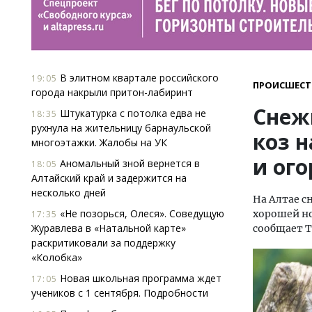
В элитном квартале российского
19:05
ПРОИСШЕСТ
города накрыли притон-лабиринт
Снеж
Штукатурка с потолка едва не
18:35
рухнула на жительницу барнаульской
коз н
многоэтажки. Жалобы на УК
и ог
Аномальный зной вернется в
18:05
Алтайский край и задержится на
несколько дней
На Алтае с
«Не позорься, Олеся». Соведущую
хорошей но
17:35
Журавлева в «Натальной карте»
сообщает 
раскритиковали за поддержку
«Колобка»
Новая школьная программа ждет
17:05
учеников с 1 сентября. Подробности