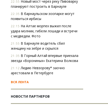
Новый мост через реку Пивоварку
22:55
планируют построить в Барнауле
В барнаульском зоопарке могут
22:35
появиться ирбисы
На Алтае морпех выжил после
22:15
удара молнии, гибели лошади и встречи
с медведем. Фото
В Барнауле водитель сбил
21:55
женщину на зебре и скрылся
В Горный Алтай впервые приехала
21:35
звезда «Ворониных» Екатерина Волкова
Лидию Невзорову* заочно
21:12
арестовали в Петербурге
ВСЯ ЛЕНТА
НОВОСТИ ПАРТНЕРОВ