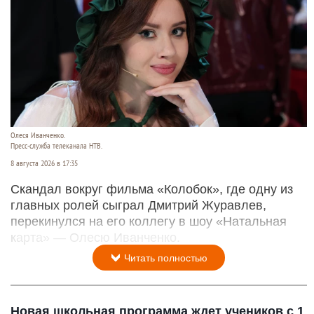
Олеся Иванченко.
Пресс-служба телеканала НТВ.
8 августа 2026 в 17:35
Скандал вокруг фильма «Колобок», где одну из
главных ролей сыграл Дмитрий Журавлев,
перекинулся на его коллегу в шоу «Натальная
карта» — Олесю Иванченко.
Читать полностью
Новая школьная программа ждет учеников с 1