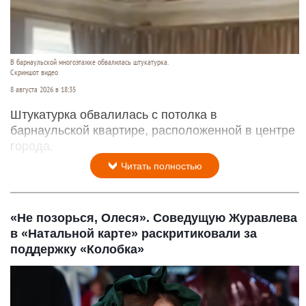
В барнаульской многоэтажке обвалилась штукатурка.
Скриншот видео
8 августа 2026 в 18:35
Штукатурка обвалилась с потолка в
барнаульской квартире, расположенной в центре
города.
Читать полностью
«Не позорься, Олеся». Соведущую Журавлева
в «Натальной карте» раскритиковали за
поддержку «Колобка»