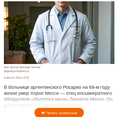
Врач. Доктор. Больница. Лечение
Шедеврум/Altapress.ru
8 августа 2026 в 19:35
В больнице аргентинского Росарио на 69-м году
жизни умер Хорхе Месси — отец восьмикратного
обладателя «Золотого мяча» Лионеля Месси. Он
долго боролся с тяжелой болезнью.
Читать полностью