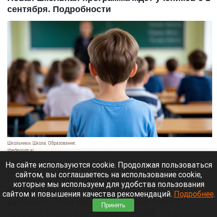
сентября. Подробности
Школьники. Школа. Образование.
shedevrum.ai
8 августа 2026 в 17:05
На сайте используются cookie. Продолжая пользоваться
сайтом, вы соглашаетесь на использование cookie,
С 1 сентября российские школьники начнут
которые мы используем для удобства пользования
заниматься по обновленной программе. Как
сайтом и повышения качества рекомендаций.
Подробнее
.
рассказал глава Минпросвещения Сергей
Принять
Кравцов, смысл всех нововведений — сделать