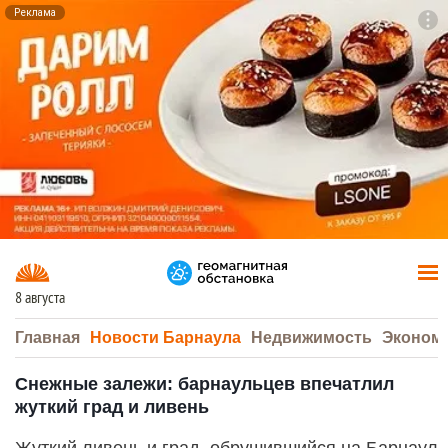
Реклама
To
F7
8 августа
Главная
Новости Барнаула
Недвижимость
Эконом
Снежные залежи: барнаульцев впечатлил
жуткий град и ливень
Жуткий ливень и град, обрушившийся на Барнаул