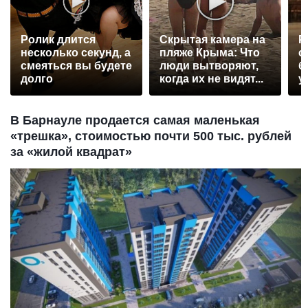
Ролик длится
Скрытая камера на
Р
несколько секунд, а
пляже Крыма: Что
с
смеяться вы будете
люди вытворяют,
б
долго
когда их не видят...
у
В Барнауле продается самая маленькая
«трешка», стоимостью почти 500 тыс. рублей
за «жилой квадрат»