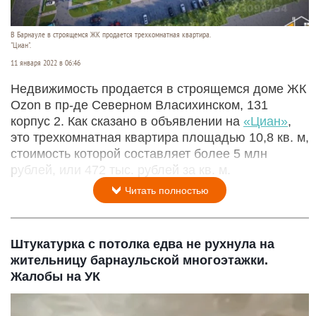
В Барнауле в строящемся ЖК продается трехкомнатная квартира.
"Циан".
11 января 2022 в 06:46
Недвижимость продается в строящемся доме ЖК
Ozon в пр-де Северном Власихинском, 131
корпус 2. Как сказано в объявлении на
«Циан»
,
это трехкомнатная квартира площадью 10,8 кв. м,
стоимость которой составляет более 5 млн
рублей, или 472 тыс. рублей за кв. м.
Читать полностью
Штукатурка с потолка едва не рухнула на
жительницу барнаульской многоэтажки.
Жалобы на УК