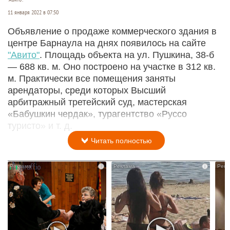
11 января 2022 в 07:50
Объявление о продаже коммерческого здания в
центре Барнаула на днях появилось на сайте
"Авито"
. Площадь объекта на ул. Пушкина, 38-б
— 688 кв. м. Оно построено на участке в 312 кв.
м. Практически все помещения заняты
арендаторы, среди которых Высший
арбитражный третейский суд, мастерская
«Бабушкин чердак», турагентство «Руссо
туристо» и т. д.
Читать полностью
i
i