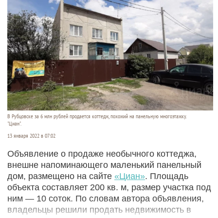
В Рубцовске за 6 млн рублей продается коттедж, похожий на панельную многоэтажку.
"Циан".
13 января 2022 в 07:02
Объявление о продаже необычного коттеджа,
внешне напоминающего маленький панельный
дом, размещено на сайте
«Циан»
. Площадь
объекта составляет 200 кв. м, размер участка под
ним — 10 соток. По словам автора объявления,
владельцы решили продать недвижимость в