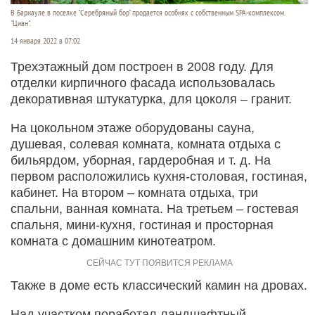
В Барнауле в поселке "Серебряный бор" продается особняк с собственным SPA-комплексом.
"Циан".
14 января 2022 в 07:02
Трехэтажный дом построен в 2008 году. Для
отделки кирпичного фасада использовалась
декоративная штукатурка, для цоколя – гранит.
На цокольном этаже оборудованы сауна,
душевая, солевая комната, комната отдыха с
бильярдом, уборная, гардеробная и т. д. На
первом расположились кухня-столовая, гостиная,
кабинет. На втором – комната отдыха, три
спальни, ванная комната. На третьем – гостевая
спальня, мини-кухня, гостиная и просторная
комната с домашним кинотеатром.
Также в доме есть классический камин на дровах.
Над участком поработал ландшафтный