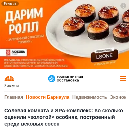
Реклама
To
F7
8 августа
Главная
Новости Барнаула
Недвижимость
Эконом
Солевая комната и SPA-комплекс: во сколько
оценили «золотой» особняк, построенный
среди вековых сосен