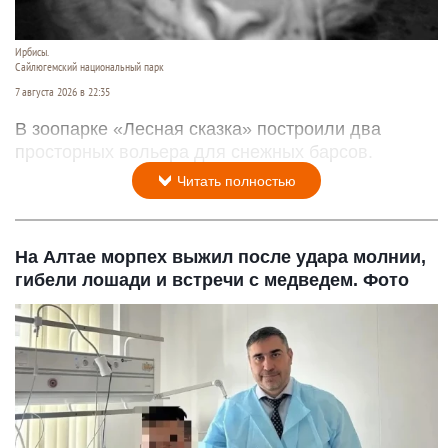
Ирбисы.
Сайлюгемский национальный парк
7 августа 2026 в 22:35
В зоопарке «Лесная сказка» построили два
просторных вольера для снежных барсов.
Читать полностью
На Алтае морпех выжил после удара молнии,
гибели лошади и встречи с медведем. Фото