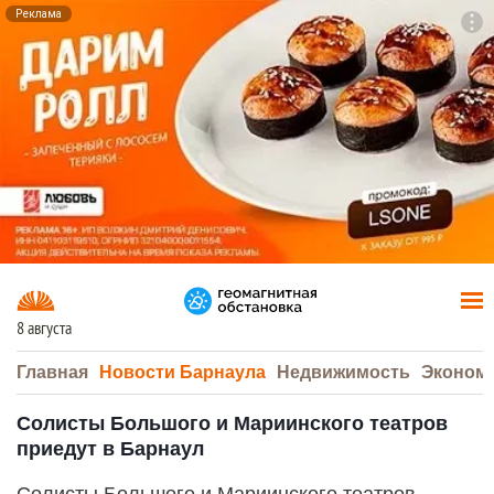
Реклама
To
F7
8 августа
Главная
Новости Барнаула
Недвижимость
Эконом
Солисты Большого и Мариинского театров
приедут в Барнаул
Солисты Большого и Мариинского театров