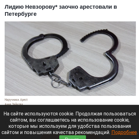
Лидию Невзорову* заочно арестовали в
Петербурге
Наручники. Арест.
Анна Зайкова
7 августа 2026 в 21:12
На сайте используются cookie. Продолжая пользоваться
сайтом, вы соглашаетесь на использование cookie,
Приморский районный суд Санкт-Петербурга
которые мы используем для удобства пользования
заочно заключил Лидию Невзорову* под стражу.
сайтом и повышения качества рекомендаций.
Подробнее
.