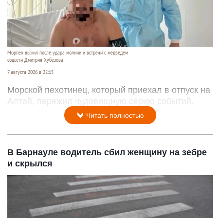
Морпех выжил после удара молнии и встречи с медведем
соцсети Дмитрия Хубезова
7 августа 2026 в 22:15
Морской пехотинец, который приехал в отпуск на
Алтай, пережил чудовищную серию событий.
Читать полностью
В Барнауле водитель сбил женщину на зебре
и скрылся