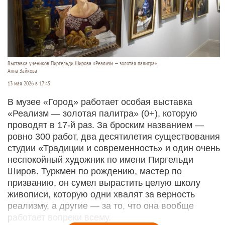
Выставка учеников Пиргельди Широва «Реализм — золотая палитра».
Анна Зайкова
13 мая 2026 в 17:45
В музее «Город» работает особая выставка
«Реализм — золотая палитра» (0+), которую
проводят в 17-й раз. За броским названием —
ровно 300 работ, два десятилетия существования
студии «Традиции и современность» и один очень
неспокойный художник по имени Пиргельди
Широв. Туркмен по рождению, мастер по
призванию, он сумел вырастить целую школу
живописи, которую одни хвалят за верность
реализму, а другие — за то, что она вообще
работает вопреки всему.