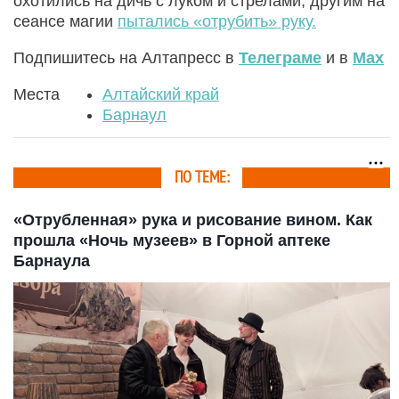
охотились на дичь с луком и стрелами, другим на
сеансе магии
пытались «отрубить» руку.
Подпишитесь на Алтапресс в
Телеграме
и в
Max
Места
Алтайский край
Барнаул
ПО ТЕМЕ:
«Отрубленная» рука и рисование вином. Как
прошла «Ночь музеев» в Горной аптеке
Барнаула