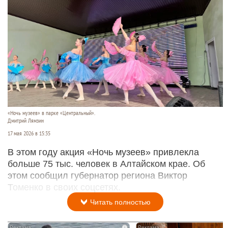
«Ночь музеев» в парке «Центральный».
Дмитрий Лямзин
17 мая 2026 в 15:35
В этом году акция «Ночь музеев» привлекла
больше 75 тыс. человек в Алтайском крае. Об
этом сообщил губернатор региона Виктор
Томенко в своих соцсетях.
Читать полностью
i