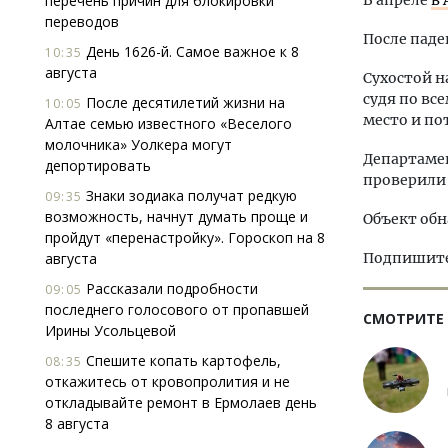
перечень причин для блокировки
В апреле
в 
переводов
После паде
День 1626-й. Самое важное к 8
10:35
августа
Сухостой н
судя по вс
После десятилетий жизни на
10:05
место и по
Алтае семью известного «Веселого
молочника» Уолкера могут
Департаме
депортировать
проверили 
Знаки зодиака получат редкую
09:35
возможность, начнут думать проще и
Объект обн
пройдут «перенастройку». Гороскоп на 8
августа
Подпишитес
Рассказали подробности
09:05
последнего голосового от пропавшей
СМОТРИТЕ
Ирины Усольцевой
Спешите копать картофель,
08:35
откажитесь от кровопролития и не
откладывайте ремонт в Ермолаев день
8 августа