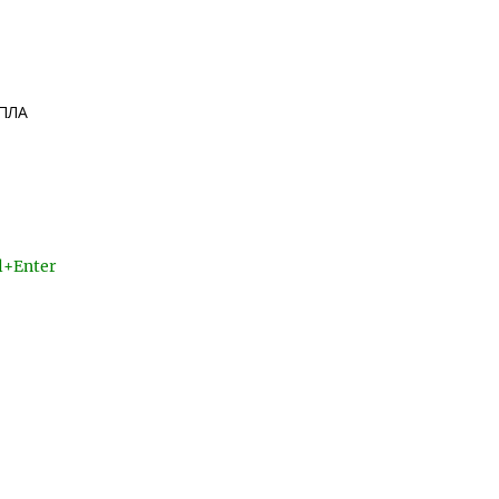
БПЛА
l+Enter