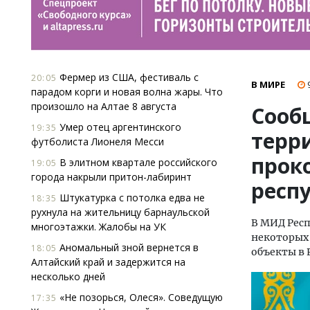
Фермер из США, фестиваль с
20:05
В МИРЕ
парадом корги и новая волна жары. Что
произошло на Алтае 8 августа
Сооб
Умер отец аргентинского
19:35
терр
футболиста Лионеля Месси
прок
В элитном квартале российского
19:05
города накрыли притон-лабиринт
респ
Штукатурка с потолка едва не
18:35
рухнула на жительницу барнаульской
В МИД Респ
многоэтажки. Жалобы на УК
некоторых 
Аномальный зной вернется в
18:05
объекты в 
Алтайский край и задержится на
несколько дней
«Не позорься, Олеся». Соведущую
17:35