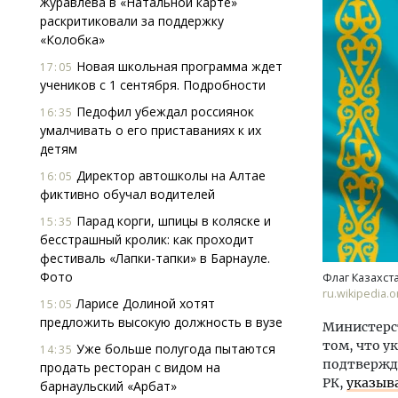
Журавлева в «Натальной карте»
раскритиковали за поддержку
«Колобка»
Новая школьная программа ждет
17:05
учеников с 1 сентября. Подробности
Педофил убеждал россиянок
16:35
умалчивать о его приставаниях к их
детям
Смелость архитектурных идей.
Ище
Генеральный директор компании
«Жи
Директор автошколы на Алтае
16:05
ЗИАС — об эстетике городов,
Гати
фиктивно обучал водителей
трендах в фасадах и развитии рынка
оста
Парад корги, шпицы в коляске и
15:35
што
СТРОИТЕЛЬСТВО
бесстрашный кролик: как проходит
СТР
фестиваль «Лапки-тапки» в Барнауле.
Фото
Флаг Казахст
ru.wikipedia.o
Ларисе Долиной хотят
15:05
предложить высокую должность в вузе
Министерст
том, что у
Уже больше полугода пытаются
14:35
подтвержд
продать ресторан с видом на
РК,
указыв
барнаульский «Арбат»