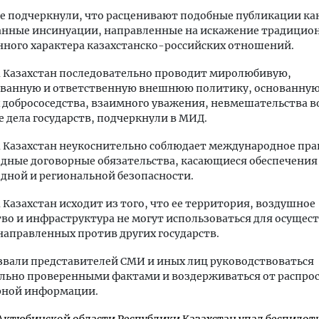
е подчеркнули, что расценивают подобные публикации ка
анные инсинуации, направленные на искажение традицио
ного характера казахстанско-российских отношений.
а Казахстан последовательно проводит миролюбивую,
ованную и ответственную внешнюю политику, основанную
добрососедства, взаимного уважения, невмешательства в
 дела государств, подчеркнули в МИД.
 Казахстан неукоснительно соблюдает международное пра
дные договорные обязательства, касающиеся обеспечения
ной и региональной безопасности.
 Казахстан исходит из того, что ее территория, воздушное
во и инфраструктура не могут использоваться для осущес
направленных против других государств.
вали представителей СМИ и иных лиц руководствоваться
льно проверенными фактами и воздерживаться от распро
рной информации.