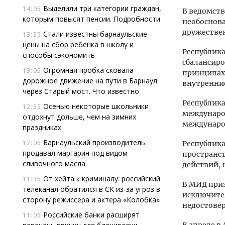
Выделили три категории граждан,
14:05
В ведомств
которым повысят пенсии. Подробности
необоснов
дружествен
Стали известны барнаульские
13:35
цены на сбор ребенка в школу и
Республик
способы сэкономить
сбалансир
Огромная пробка сковала
13:05
принципах 
дорожное движение на пути в Барнаул
внутренние
через Старый мост. Что известно
Республика
Осенью некоторые школьники
12:35
междунаро
отдохнут дольше, чем на зимних
международ
праздниках
Барнаульский производитель
12:05
Республика
продавал маргарин под видом
пространст
сливочного масла
действий, 
От хейта к криминалу: российский
11:35
В МИД приз
телеканал обратился в СК из-за угроз в
исключите
сторону режиссера и актера «Колобка»
недостове
Российские банки расширят
11:05