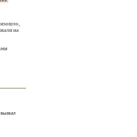
ник
.
оизошло,
зжали на
ами
 вызвал