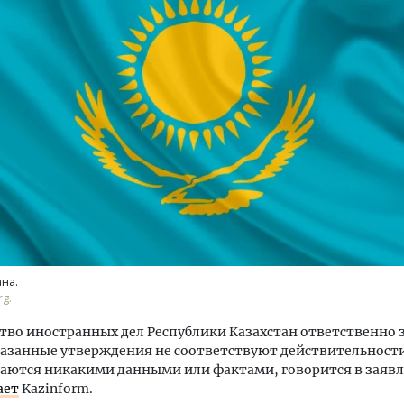
м новые берега. Гендиректор
Архитектурный код начин
лищной инициативы» Юрий
земли. Мощение крупно
лов — о том, как девелоперу
плитами становится нов
ваться на плаву, когда рынок
стандартом благоустрой
рмит
СТРОИТЕЛЬСТВО
ОИТЕЛЬСТВО
ана.
rg.
во иностранных дел Республики Казахстан ответственно 
казанные утверждения не соответствуют действительности
аются никакими данными или фактами, говорится в заяв
ает
Kazinform.