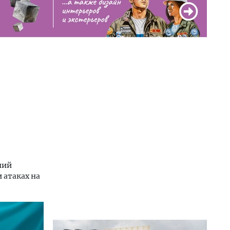
ний
 атаках на