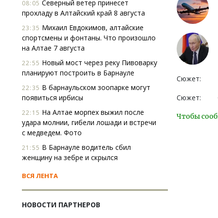
Северный ветер принесет
08:05
прохладу в Алтайский край 8 августа
Михаил Евдокимов, алтайские
23:35
спортсмены и фонтаны. Что произошло
на Алтае 7 августа
Новый мост через реку Пивоварку
22:55
планируют построить в Барнауле
Сюжет:
В барнаульском зоопарке могут
22:35
появиться ирбисы
Сюжет:
На Алтае морпех выжил после
22:15
Чтобы сооб
удара молнии, гибели лошади и встречи
с медведем. Фото
В Барнауле водитель сбил
21:55
женщину на зебре и скрылся
ВСЯ ЛЕНТА
НОВОСТИ ПАРТНЕРОВ