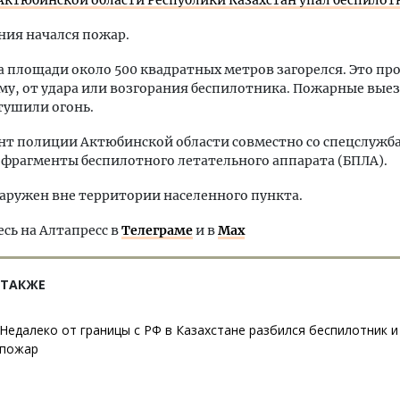
Актюбинской области Республики Казахстан упал беспилот
ния начался пожар.
а площади около 500 квадратных метров загорелся. Это пр
ему, от удара или возгорания беспилотника. Пожарные вые
тушили огонь.
нт полиции Актюбинской области совместно со спецслужб
фрагменты беспилотного летательного аппарата (БПЛА).
аружен вне территории населенного пункта.
ь на Алтапресс в
Телеграме
и в
Max
 ТАКЖЕ
Недалеко от границы с РФ в Казахстане разбился беспилотник и
пожар