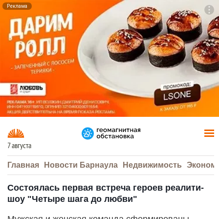
Реклама
To
F7
7 августа
Главная
Новости Барнаула
Недвижимость
Эконом
Состоялась первая встреча героев реалити-
шоу "Четыре шага до любви"
Мужская и женская команда сформированы,