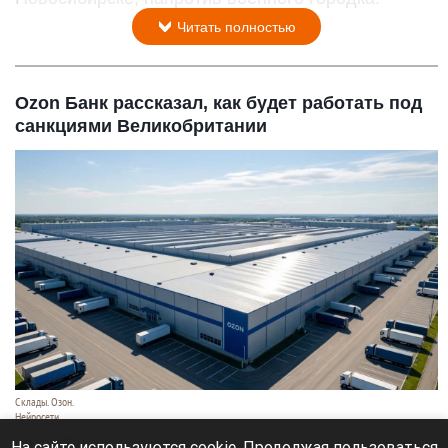
Читать полностью
Ozon Банк рассказал, как будет работать под
санкциями Великобритании
Склады. Озон.
Нейросети
6 августа 2026 в 22:00
На сайте используются cookie. Продолжая пользоваться