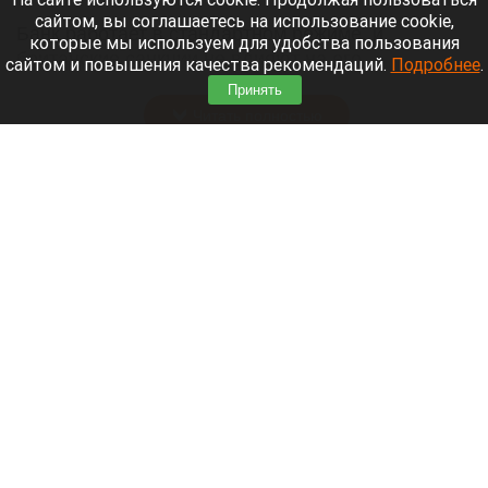
сайтом, вы соглашаетесь на использование cookie,
Банк работает в стандартном режиме, и
которые мы используем для удобства пользования
британские санкции не влияют на его
сайтом и повышения качества рекомендаций.
Подробнее
.
деятельность.
Принять
Читать полностью
Больница и медучреждения на Алтае
получили пять новых автомобилей