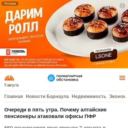
Реклама
To
F7
9 августа
Главная
Новости Барнаула
Недвижимость
Эконом
Очереди в пять утра. Почему алтайские
пенсионеры атаковали офисы ПФР
650 пенсионеров края пришли 7 августа в