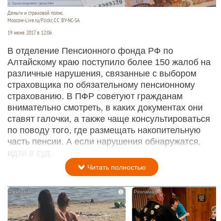
Деньги и страховой полис.
Moscow-Live.ru/Flickr, CC BY-NC-SA
19 июня 2017 в 12:06
В отделение Пенсионного фонда РФ по
Алтайскому краю поступило более 150 жалоб на
различные нарушения, связанные с выбором
страховщика по обязательному пенсионному
страхованию. В ПФР советуют гражданам
внимательно смотреть, в каких документах они
ставят галочки, а также чаще консультироваться
по поводу того, где размещать накопительную
часть пенсии. А если нарушения обнаружатся,
идти в суд.
Читать полностью
i