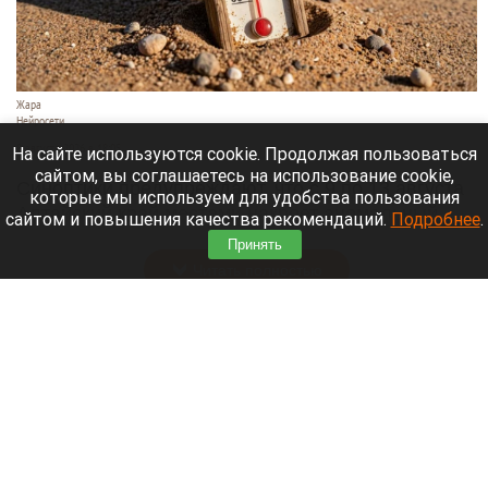
Жара
Нейросети
8 августа 2026 в 18:05
На сайте используются cookie. Продолжая пользоваться
сайтом, вы соглашаетесь на использование cookie,
Синоптики предупреждают, что с 9 по 13 августа
которые мы используем для удобства пользования
Алтайский край местами накроет аномальный
сайтом и повышения качества рекомендаций.
Подробнее
.
зной.
Принять
Читать полностью
Штукатурка с потолка едва не рухнула на
жительницу барнаульской многоэтажки.
Жалобы на УК