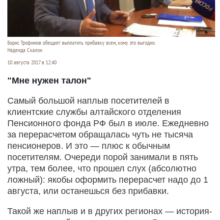
Борис Трофимов обещает выплатить прибавку всем, кому это выгодно.
Надежда Скалон
10 августа 2017 в 12:40
"Мне нужен талон"
Самый большой наплыв посетителей в
клиентские службы алтайского отделения
Пенсионного фонда РФ был в июле. Ежедневно
за перерасчетом обращалась чуть не тысяча
пенсионеров. И это — плюс к обычным
посетителям. Очереди порой занимали в пять
утра, тем более, что прошел слух (абсолютно
ложный): якобы оформить перерасчет надо до 1
августа, или останешься без прибавки.
Такой же наплыв и в других регионах — история-