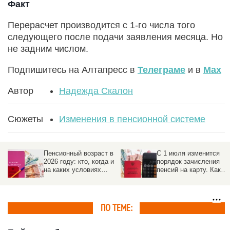
Факт
Перерасчет производится с 1-го числа того
следующего после подачи заявления месяца. Но
не задним числом.
Подпишитесь на Алтапресс в
Телеграме
и в
Max
Автор
Надежда Скалон
Сюжеты
Изменения в пенсионной системе
Пенсионный возраст в
С 1 июля изменится
2026 году: кто, когда и
порядок зачисления
на каких условиях
пенсий на карту. Как
выходит на
избежать задержек
заслуженный отдых
ПО ТЕМЕ: