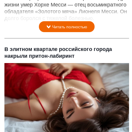
жизни умер Хорхе Месси — отец восьмикратного
обладателя «Золотого мяча» Лионеля Месси. Он
долго боролся с тяжелой болезнью.
Читать полностью
В элитном квартале российского города
накрыли притон-лабиринт