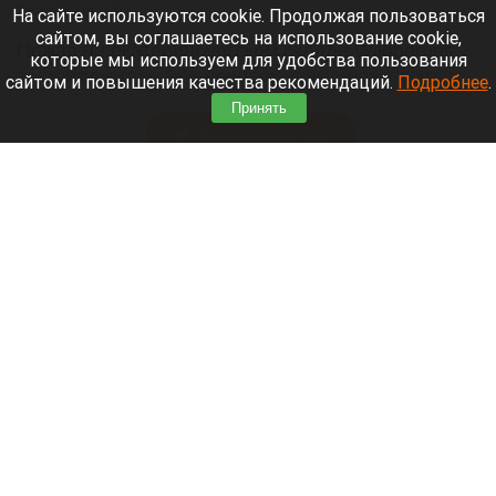
7 августа 2026 в 13:30
На сайте используются cookie. Продолжая пользоваться
сайтом, вы соглашаетесь на использование cookie,
Пожар на екатеринбургском складе Wildberries
которые мы используем для удобства пользования
заставил около 800 человек эвакуироваться из
сайтом и повышения качества рекомендаций.
Подробнее
.
опасной зоны.
Принять
Читать полностью
Трамп принял меры по борьбе с «родильным
туризмом». Что известно