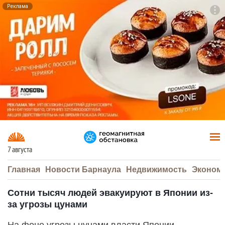
Реклама
To
F7
7 августа
Главная
Новости Барнаула
Недвижимость
Эконом
Сотни тысяч людей эвакуируют в Японии из-
за угрозы цунами
На фоне угрозы цунами власти Японии