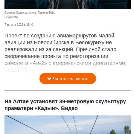
Самолет. Салон самолета. Перелет. Рейс
Нейросети
7 августа 2026 в 15:40
Проект по созданию авиамаршрутов малой
авиации из Новосибирска в Белокуриху не
реализовали из-за санкций. Причиной стало
сворачивание проекта по ремоторизации
самолета «Ан-2» с американскими двигателями,
пишет
РБК
.
Читать полностью
На Алтае установят 39-метровую скульптуру
праматери «Кадын». Видео