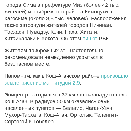
города Сима в префектуре Миэ (более 42 тыс.
жителей) и прибрежного района Кимоцуки в
Кагосиме (около 3,8 тыс. человек). Распоряжения
также затронули жителей городов Ничинан,
Тоехаси, Нумадзу, Кочи, Наха, Хитати,
Китаибараки и Хокота. Об этом
пишет
РБК.
Жителям прибрежных зон настоятельно
рекомендовали немедленно укрыться в
безопасном месте.
Напомним, как в Кош-Агачском районе
произошло
землетрясение магнитудой 2,9
.
Эпицентр находился в 37 км к юго-западу от села
Кош-Агач. В радиусе 50 км оказались семь
населенных пунктов — Бельтир, Чаган-Узун,
Мухор-Тархата, Кош-Агач, Ортолык, Теленгит-
Сортогой и Тобелер.