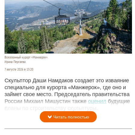
Всесезонный курорт «Манжерок».
Ирина Пергаева.
7 августа 2026 в 15:20
Скульптор Даши Намдаков создает это изваяние
специально для курорта «Манжерок», где оно и
займет свое место. Председатель правительства
России Михаил Мишустин также
оценил
будущие
планы по строительству скульптуры.
Читать полностью