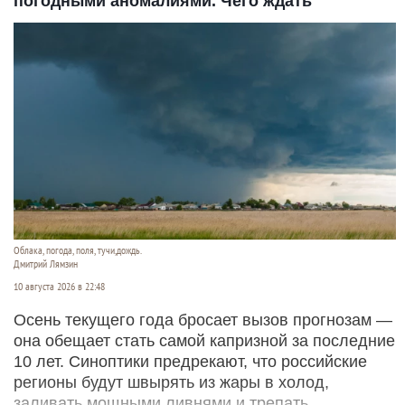
погодными аномалиями. Чего ждать
Облака, погода, поля, тучи,дождь.
Дмитрий Лямзин
10 августа 2026 в 22:48
Осень текущего года бросает вызов прогнозам —
она обещает стать самой капризной за последние
10 лет. Синоптики предрекают, что российские
регионы будут швырять из жары в холод,
заливать мощными ливнями и трепать