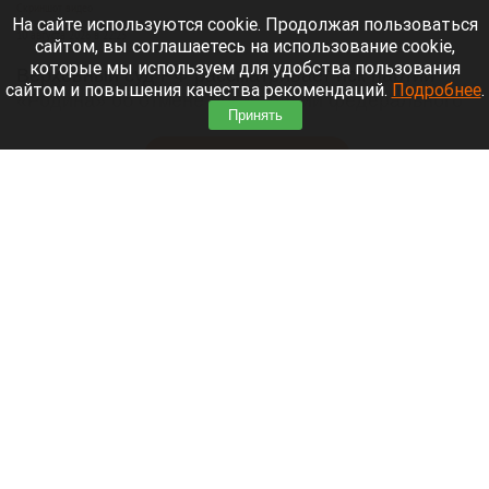
Скриншот видео
На сайте используются cookie. Продолжая пользоваться
10 августа 2026 в 22:25
сайтом, вы соглашаетесь на использование cookie,
которые мы используем для удобства пользования
Верховный суд РФ рассматривает иск партии
сайтом и повышения качества рекомендаций.
Подробнее
.
«Родина» об отмене регистрации федерального
Принять
списка «Яблока» на выборах в Госдуму (ГД).
Читать полностью
Признаки иностранного финансирования
выявил ЦИК у партии «Яблоко»