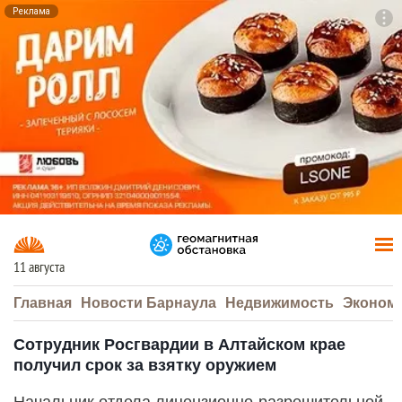
Реклама
To
F7
11 августа
Главная
Новости Барнаула
Недвижимость
Эконом
Сотрудник Росгвардии в Алтайском крае
получил срок за взятку оружием
Начальник отдела лицензионно-разрешительной