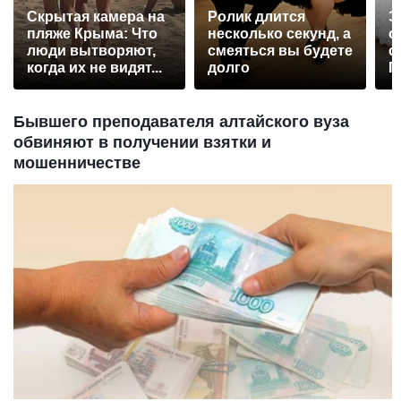
Скрытая камера на
Ролик длится
Э
пляже Крыма: Что
несколько секунд, а
о
люди вытворяют,
смеяться вы будете
с
когда их не видят...
долго
П
р
Бывшего преподавателя алтайского вуза
обвиняют в получении взятки и
мошенничестве