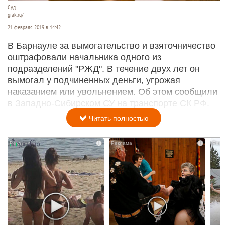
Суд.
giak.ru/
21 февраля 2019 в 14:42
В Барнауле за вымогательство и взяточничество
оштрафовали начальника одного из
подразделений "РЖД". В течение двух лет он
вымогал у подчиненных деньги, угрожая
наказанием или увольнением. Об этом сообщили
в Западно-Сибирском СУ на транспорте СК РФ.
Читать полностью
i
i