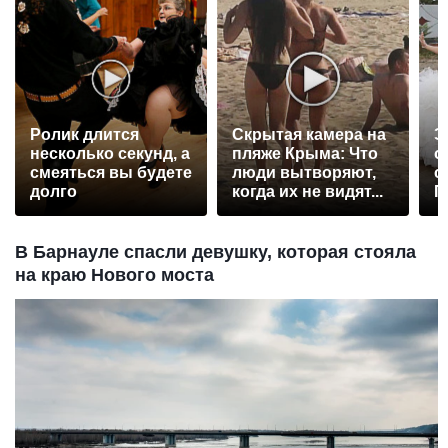
Ролик длится
Скрытая камера на
Э
несколько секунд, а
пляже Крыма: Что
о
смеяться вы будете
люди вытворяют,
с
долго
когда их не видят...
П
р
В Барнауле спасли девушку, которая стояла
на краю Нового моста