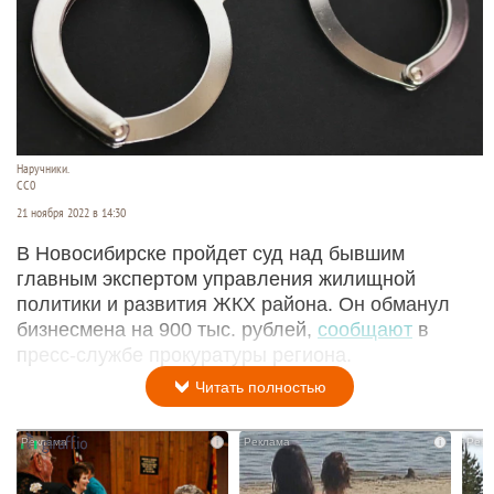
Наручники.
СС0
21 ноября 2022 в 14:30
В Новосибирске пройдет суд над бывшим
главным экспертом управления жилищной
политики и развития ЖКХ района. Он обманул
бизнесмена на 900 тыс. рублей,
сообщают
в
пресс-службе прокуратуры региона.
Читать полностью
i
i