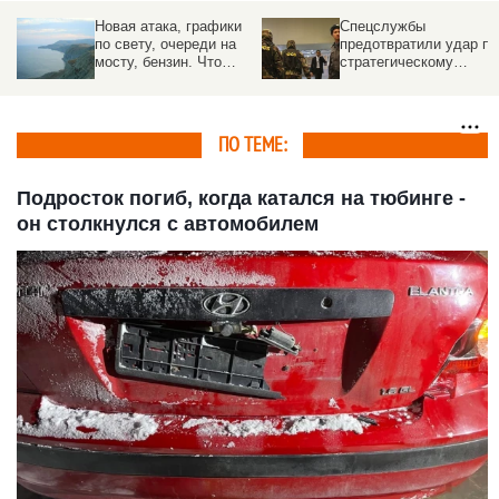
к
Новая атака, графики
Спецслужбы
ия
по свету, очереди на
предотвратили удар по
мосту, бензин. Что
стратегическому
произошло в Крыму
предприятию под
Москвой
ПО ТЕМЕ:
Подросток погиб, когда катался на тюбинге -
он столкнулся с автомобилем