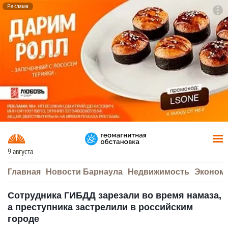
Реклама
To
F7
9 августа
Главная
Новости Барнаула
Недвижимость
Эконом
Сотрудника ГИБДД зарезали во время намаза,
а преступника застрелили в российским
городе