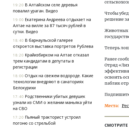
сельскохоз
В Алтайском селе деревья
19:20
повалил ураган. Видео
Чтобы убед
Екатерина Андреева отдыхает на
решение за
19:00
Алтае на вилле за 87 тысяч рублей в
Животных 
сутки. Видео
государств
В барнаульской галерее
18:40
откроется выставка портретов Рублева
Теперь лош
Крайизбирком на Алтае отказал
18:20
Ранее сооб
трем кандидатам в депутаты в
Отряд «Лиз
регистрации
эффективно
Отдых на свежем водороде. Какие
18:00
освоить ос
технологии внедряют в санаториях
паблик отр
Белокурихи
Подпишитес
Родственники убитых девушек
17:40
узнали из СМИ о желании маньяка уйти
Места
Ре
на СВО
Пьяный тракторист устроил
17:20
погоню со стрельбой
СМОТРИТЕ