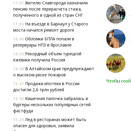
Жителю Славгорода назначили
17:07
пенсию после перерасчета стажа,
полученного в одной из стран СНГ
На въезде в Барнаул у Старого
17:00
моста начался ремонт дороги
Обломки БПЛА попали в
16:40
резервуары НПЗ в Ярославле
Рекордный объем турецкой
16:20
ежевики получила Россия
В Алтайском крае предупреждают
16:00
о высоком риске пожаров
Чтобы сооб
Продажи ипотеки в России
15:47
достигли 2,6 трлн рублей
Кишечная палочка забралась в
15:40
бургеры нескольких популярных сетей
фастфуда
Лед в ресторанах может быть
15:20
опасен для здоровья, заявила