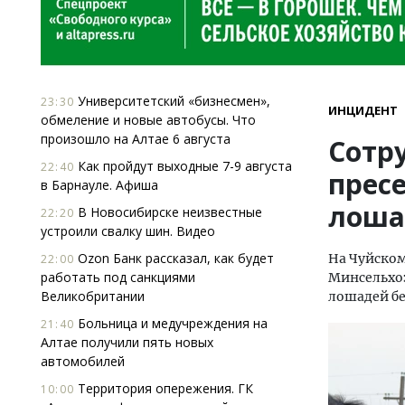
Университетский «бизнесмен»,
23:30
ИНЦИДЕНТ
обмеление и новые автобусы. Что
произошло на Алтае 6 августа
Сотр
Как пройдут выходные 7-9 августа
22:40
прес
в Барнауле. Афиша
лоша
В Новосибирске неизвестные
22:20
устроили свалку шин. Видео
Ozon Банк рассказал, как будет
На Чуйском
22:00
работать под санкциями
Минсельхоз
Великобритании
лошадей б
Больница и медучреждения на
21:40
Алтае получили пять новых
автомобилей
Территория опережения. ГК
10:00