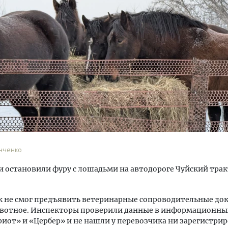
тектурный код начинается с
Смелость архитектурных 
ли. Мощение крупноформатными
Генеральный директор к
тами становится новым
ЗИАС — об эстетике горо
ндартом благоустройства
трендах в фасадах и разв
ОИТЕЛЬСТВО
СТРОИТЕЛЬСТВО
анченко
 остановили фуру с лошадьми на автодороге Чуйский трак
к не смог предъявить ветеринарные сопроводительные до
ивотное. Инспекторы проверили данные в информационны
иот» и «Цербер» и не нашли у перевозчика ни зарегистри