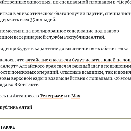
яйственных животных, ни специальной площадки в «Цербе
иться в эпизоотическом благополучии партии, специалис
держать всех 35 лошадей.
поместили на изолированное содержание под надзор
енной ветеринарной службы Республики Алтай.
ади пробудут в карантине до выяснения всех обстоятельст
щалось, что
алтайские спасатели будут искать людей на ло
аАлерт» Алтайского края сделал важный шаг в повышении
сти поисковых операций. Опытные всадники, так и нович
новы верховой езды и взаимодействия с лошадьми. Об это
яда во ВКонтакте.
ь на Алтапресс в
Телеграме
и в
Max
спублика Алтай
 ТАКЖЕ