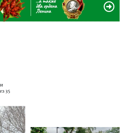
 и
ез 35