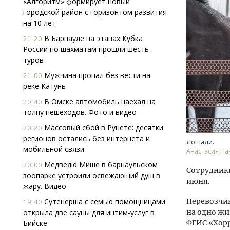
«Алгоритм» формирует новый
городской район с горизонтом развития
на 10 лет
В Барнауле на этапах Кубка
21:20
России по шахматам прошли шесть
туров
Мужчина пропал без вести на
21:00
реке Катунь
Архи
зем
В Омске автомобиль наехал на
20:40
пли
толпу пешеходов. Фото и видео
ста
Массовый сбой в Рунете: десятки
20:20
СТР
регионов остались без интернета и
Лошади.
мобильной связи
Анастасия П
Медведю Мише в барнаульском
20:00
Сотрудники
зоопарке устроили освежающий душ в
июня.
жару. Видео
Сутенерша с семью помощницами
Перевозчи
19:40
открыла две сауны для интим-услуг в
на одно ж
Бийске
ФГИС «Хорр