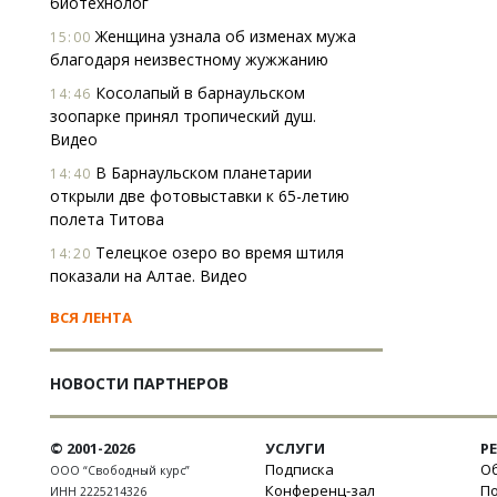
биотехнолог
Женщина узнала об изменах мужа
15:00
благодаря неизвестному жужжанию
Косолапый в барнаульском
14:46
зоопарке принял тропический душ.
Видео
В Барнаульском планетарии
14:40
открыли две фотовыставки к 65-летию
полета Титова
Телецкое озеро во время штиля
14:20
показали на Алтае. Видео
ВСЯ ЛЕНТА
НОВОСТИ ПАРТНЕРОВ
© 2001-2026
УСЛУГИ
Р
Подписка
Об
ООО “Свободный курс”
Конференц-зал
П
ИНН 2225214326