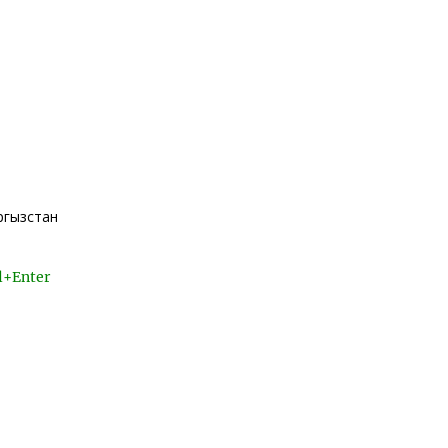
ргызстан
l+Enter