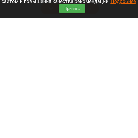
сайтом и повышения качества рекомендаций.
Подробнее
.
Читать полностью
Принять
Программу партнерских хабов для хранения
товаров запускает Wildberries
Wildberries.
Кристина Тарасова
7 августа 2026 в 20:55