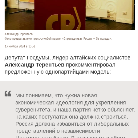
Александр Терентьев.
Фото предоставлено пресс-службой партии «Справедливая Россия — За правду».
13 ноября 2024 в 13:32
Депутат Госдумы, лидер алтайских социалистов
Александр Терентьев
прокомментировал
предложенную однопартийцами модель:
Мы понимаем, что нужна новая
экономическая идеология для укрепления
суверенитета, и наша партия четко объясняет,
на каких постулатах она должна строиться.
Россия должна избавиться от либеральных
представлений о независимости
Центрального банка. В отличие от любого