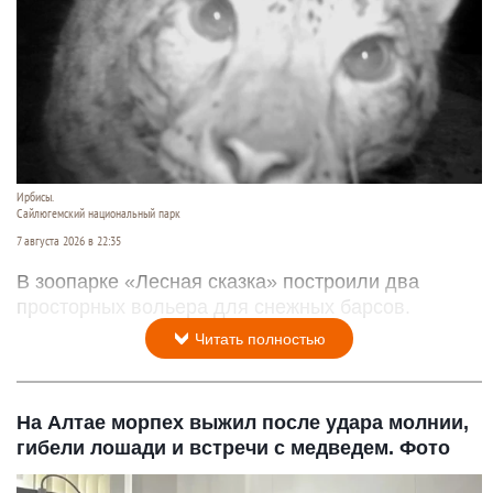
Ирбисы.
Сайлюгемский национальный парк
7 августа 2026 в 22:35
В зоопарке «Лесная сказка» построили два
просторных вольера для снежных барсов.
Читать полностью
На Алтае морпех выжил после удара молнии,
гибели лошади и встречи с медведем. Фото