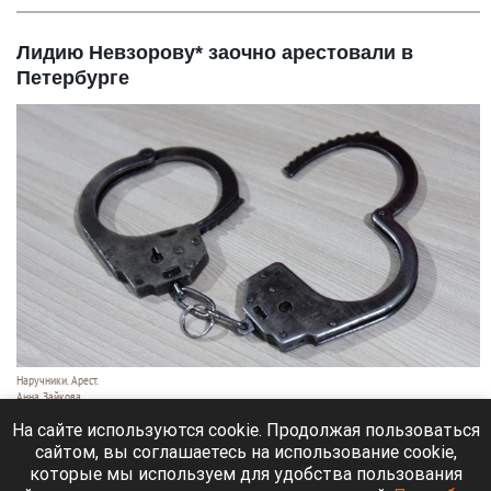
Лидию Невзорову* заочно арестовали в
Петербурге
Наручники. Арест.
Анна Зайкова
7 августа 2026 в 21:12
На сайте используются cookie. Продолжая пользоваться
сайтом, вы соглашаетесь на использование cookie,
Приморский районный суд Санкт-Петербурга
которые мы используем для удобства пользования
заочно заключил Лидию Невзорову* под стражу.