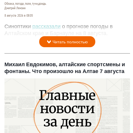
Облака, погода, поля, тучи,дождь.
Дмитрий Лямзин
8 августа 2026 в 08:05
Синоптики
рассказали
о прогнозе погоды в
Алтайском крае и Барнауле на 8 августа.
Читать полностью
Михаил Евдокимов, алтайские спортсмены и
фонтаны. Что произошло на Алтае 7 августа