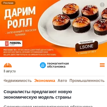
Реклама
To
F7
8 августа
а
Недвижимость
Экономика
Авто
Промышленность
Социалисты предлагают новую
экономическую модель страны
Сложившаяся межполитическая обстановка