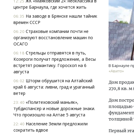
ЖК «Маяковский 2»: неоклассика в
12:25
центре Барнаула, где хочется жить
На заводе в Брянске нашли тайник
06:35
времен СССР
Страховые компании почти не
06:20
организуют восстановление машин по
ОСАГО
«Мы видим живой интерес».
Трен
Стрельцы отправятся в путь,
06:18
Руководитель газовой компании —
пан
Козероги получат предложение, а Весы
об итогах пяти лет догазификации,
встретят романтику. Гороскоп на 6
В Барнауле п
вакансиях и подготовке специалистов
«Авито»
августа
ЭНЕРГЕТИКА
ПОТ
Шторм обрушится на Алтайский
06:02
Дом продаю
край 6 августа: ливни, град и ураганный
270,8 кв. м
ветер
Дом постро
«Политеховский маньяк»,
23:40
площадью 
тубдиспансер и новые дорожные знаки.
фундамент
Что произошло на Алтае 5 августа
толщиной 7
Население Земли предложили
22:40
сократить вдвое
Первый эта