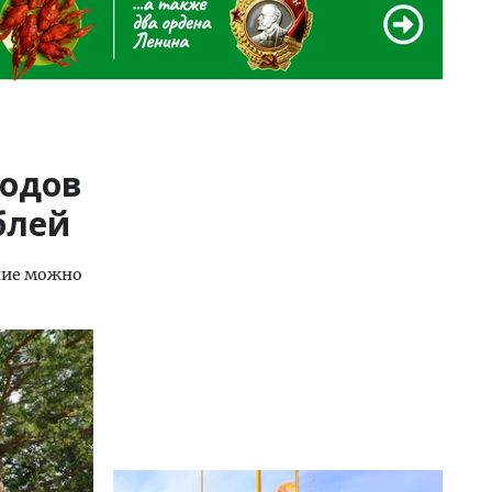
годов
блей
ение можно