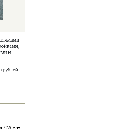
ми ямами,
ройками,
ями и
н рублей.
а 22,9 млн