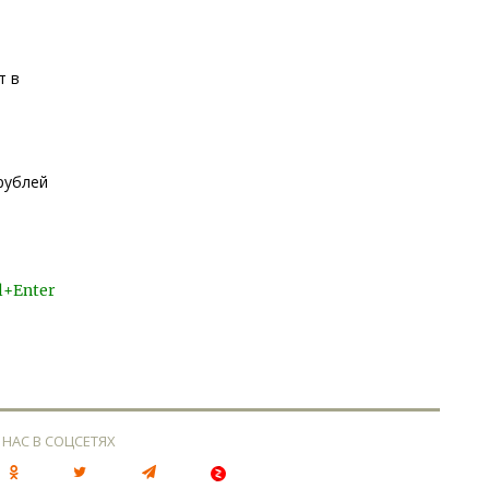
т в
рублей
l+Enter
 НАС В СОЦСЕТЯХ