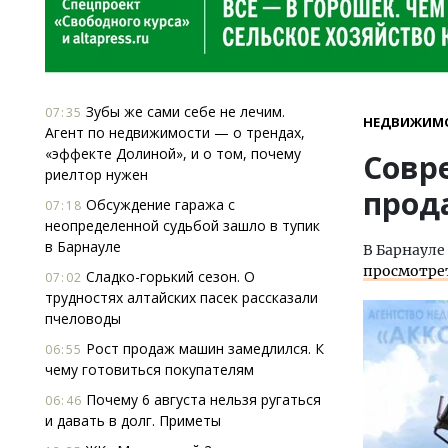
Зубы же сами себе не лечим.
07:35
НЕДВИЖИМ
Агент по недвижимости — о трендах,
«эффекте Долиной», и о том, почему
Совр
риелтор нужен
прод
Обсуждение гаража с
07:18
неопределенной судьбой зашло в тупик
в Барнауле
В Барнауле
просмотре
Сладко-горький сезон. О
07:02
трудностях алтайских пасек рассказали
пчеловоды
Рост продаж машин замедлился. К
06:55
чему готовиться покупателям
Почему 6 августа нельзя ругаться
06:46
и давать в долг. Приметы