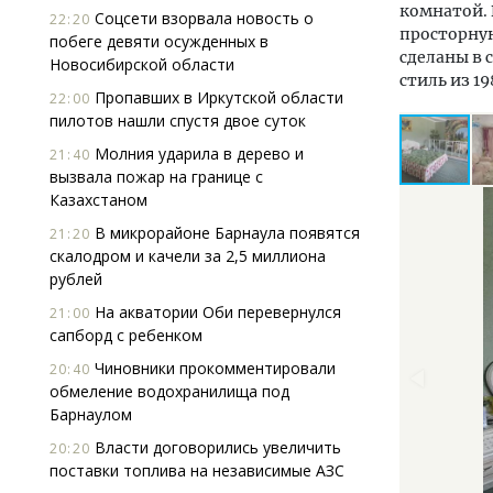
комнатой. 
Соцсети взорвала новость о
22:20
просторную
побеге девяти осужденных в
сделаны в 
Новосибирской области
стиль из 19
Пропавших в Иркутской области
22:00
пилотов нашли спустя двое суток
Молния ударила в дерево и
21:40
вызвала пожар на границе с
Казахстаном
В микрорайоне Барнаула появятся
21:20
скалодром и качели за 2,5 миллиона
рублей
На акватории Оби перевернулся
21:00
сапборд с ребенком
Чиновники прокомментировали
20:40
обмеление водохранилища под
Барнаулом
Власти договорились увеличить
20:20
поставки топлива на независимые АЗС