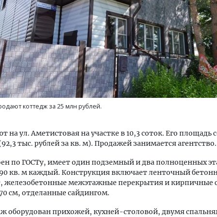
д-2026: почему бамбуковые
Тихая гавань для инвести
ели меняют правила ремонта
ИЖС Алтайского края зам
не остановился
родают коттедж за 25 млн рублей.
РЕБИТЕЛЬ
СТРОИТЕЛЬСТВО
т на ул. Аметистовая на участке в 10,3 соток. Его площадь 
 (92,3 тыс. рублей за кв. м). Продажей занимается агентство.
ен по ГОСТу, имеет один подземный и два полноценных э
90 кв. м каждый. Конструкция включает ленточный бетон
, железобетонные межэтажные перекрытия и кирпичные 
0 см, отделанные сайдингом.
ж оборудован прихожей, кухней-столовой, двумя спальня