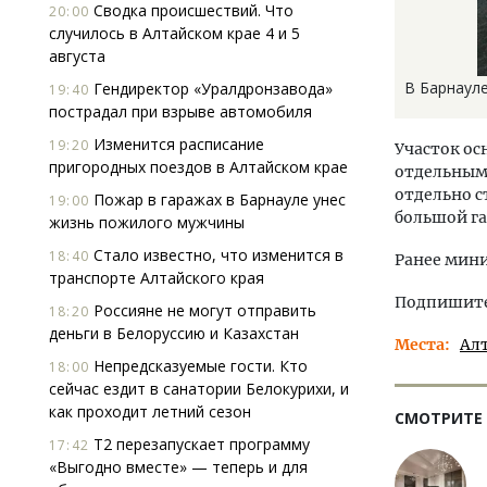
Сводка происшествий. Что
20:00
случилось в Алтайском крае 4 и 5
августа
В Барнауле
Гендиректор «Уралдронзавода»
19:40
пострадал при взрыве автомобиля
Изменится расписание
19:20
Участок о
пригородных поездов в Алтайском крае
отдельным
отдельно 
Пожар в гаражах в Барнауле унес
19:00
большой га
жизнь пожилого мужчины
Стало известно, что изменится в
18:40
Ранее мин
транспорте Алтайского края
Подпишитес
Россияне не могут отправить
18:20
деньги в Белоруссию и Казахстан
Места
Ал
Непредсказуемые гости. Кто
18:00
сейчас ездит в санатории Белокурихи, и
как проходит летний сезон
СМОТРИТЕ
Т2 перезапускает программу
17:42
«Выгодно вместе» — теперь и для