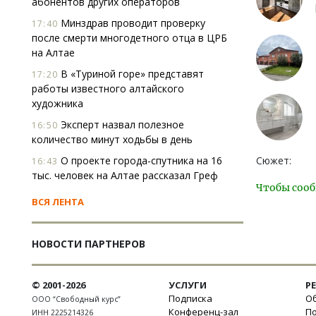
абонентов других операторов
Минздрав проводит проверку
17:40
после смерти многодетного отца в ЦРБ
на Алтае
В «Туриной горе» представят
17:20
работы известного алтайского
художника
Эксперт назвал полезное
16:50
количество минут ходьбы в день
О проекте города-спутника на 16
Сюжет:
16:43
тыс. человек на Алтае рассказал Греф
Чтобы сооб
ВСЯ ЛЕНТА
НОВОСТИ ПАРТНЕРОВ
© 2001-2026
УСЛУГИ
Р
Подписка
Об
ООО “Свободный курс”
Конференц-зал
П
ИНН 2225214326