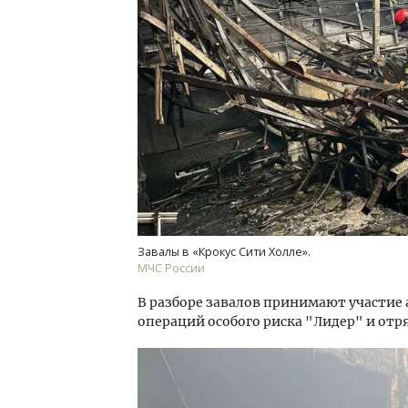
Смел
Ген
ЗИАС
трен
СТР
Завалы в «Крокус Сити Холле».
МЧС России
В разборе завалов принимают участие
операций особого риска "Лидер" и отр