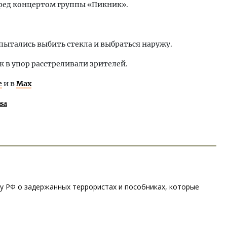
ред концертом группы «Пикник».
пытались выбить стекла и выбраться наружу.
 в упор расстреливали зрителей.
е
и в
Max
ва
у РФ о задержанных террористах и пособниках, которые