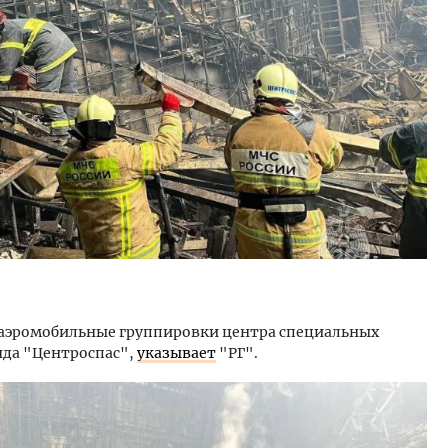
ость архитектурных идей.
Архитектурный код начин
еральный директор компании
земли. Мощение крупно
 — об эстетике городов,
плитами становится нов
дах в фасадах и развитии рынка
стандартом благоустрой
ОИТЕЛЬСТВО
СТРОИТЕЛЬСТВО
 аэромобильные группировки центра специальных
яда "Центроспас",
указывает
"РГ".