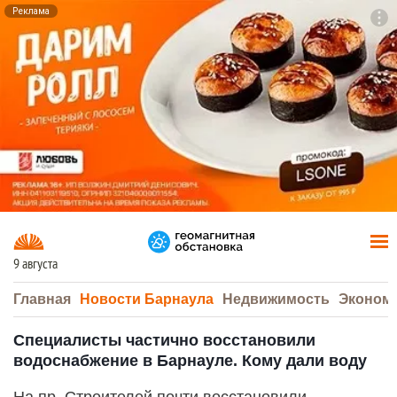
Реклама
To
F7
9 августа
Главная
Новости Барнаула
Недвижимость
Эконом
Специалисты частично восстановили
водоснабжение в Барнауле. Кому дали воду
На пр. Строителей почти восстановили