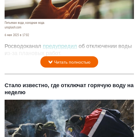
Питьевая вода, холодная вода.
unsplash.com
6 мая 2025 в 17:02
Росводоканал
предупредил
об отключении воды
из-за плановых работ.
Читать полностью
Стало известно, где отключат горячую воду на
неделю