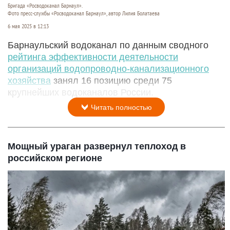
Бригада «Росводоканал Барнаул».
Фото пресс-службы «Росводоканал Барнаул», автор Лилия Болатаева
6 мая 2025 в 12:13
Барнаульский водоканал по данным сводного
рейтинга эффективности деятельности
организаций водопроводно-канализационного
хозяйства
занял 16 позицию среди 75
крупнейших водоканалов России.
Читать полностью
Мощный ураган развернул теплоход в
российском регионе