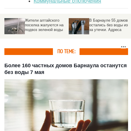
Коммунальные отключения
а
Жители алтайского
В Барнауле 55 домов
поселка жалуются на
остались без воды из-
са
подвоз зеленой воды
за утечки. Адреса
ПО ТЕМЕ:
Более 160 частных домов Барнаула останутся
без воды 7 мая