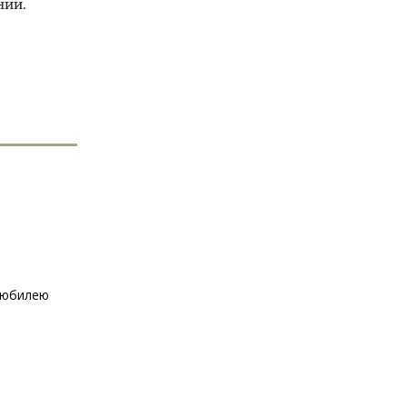
нии.
к юбилею