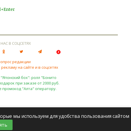
l+Enter
 НАС В СОЦСЕТЯХ
вопрос редакции
 рекламу на сайте и в соцсетях
 "Японский бох": ролл "Бонито
подарок при заказе от 2000 руб.
е промокод "Алта" оператору.
оторые мы используем для удобства пользования сайтом
ять