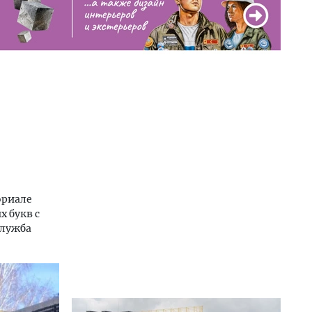
в
ориале
 букв с
служба