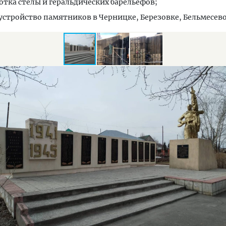
отка стелы и геральдических барельефов;
устройство памятников в Черницке, Березовке, Бельмесево