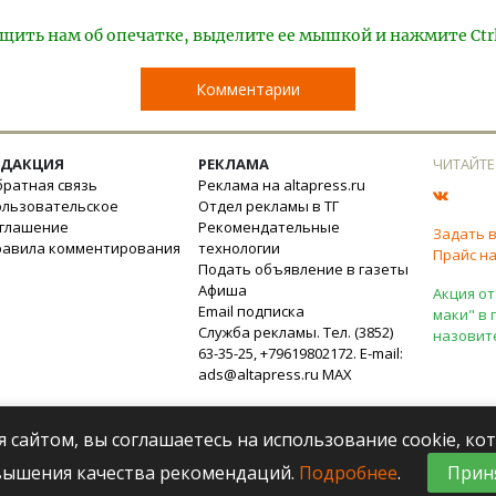
щить нам об опечатке, выделите ее мышкой и нажмите Ctr
Комментарии
ЕДАКЦИЯ
РЕКЛАМА
ЧИТАЙТЕ
ратная связь
Реклама на altapress.ru
ользовательское
Отдел рекламы в ТГ
оглашение
Рекомендательные
Задать 
равила комментирования
технологии
Прайс на
Подать объявление в газеты
Афиша
Акция от
Email подписка
маки" в 
Служба рекламы. Тел. (3852)
назовит
63-35-25, +79619802172. E-mail:
ads@altapress.ru
MAX
я сайтом, вы соглашаетесь на использование cookie, к
вышения качества рекомендаций.
Подробнее
.
Прин