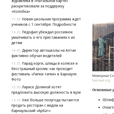
Журавлева в «Натальной карте»
раскритиковали за поддержку
«Колобка»
Новая школьная программа ждет
17:05
учеников с 1 сентября. Подробности
Педофил убеждал россиянок
16:35
умалчивать о его приставаниях к их
детям
Смелость архитектурных идей.
Архи
Генеральный директор компании
зем
Директор автошколы на Алтае
16:05
ЗИАС — об эстетике городов,
пли
фиктивно обучал водителей
трендах в фасадах и развитии рынка
ста
Парад корги, шпицы в коляске и
15:35
СТРОИТЕЛЬСТВО
СТР
бесстрашный кролик: как проходит
фестиваль «Лапки-тапки» в Барнауле.
Мемориал Сл
Фото
barnaul.org
Ларисе Долиной хотят
15:05
Основные 
предложить высокую должность в вузе
Уже больше полугода пытаются
Шлифо
14:35
продать ресторан с видом на
Очист
барнаульский «Арбат»