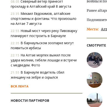
Северный ветер принесет
войны и п
08:05
прохладу в Алтайский край 8 августа
Ранее altap
Михаил Евдокимов, алтайские
23:35
спортсмены и фонтаны. Что произошло
Подпишитес
на Алтае 7 августа
Места
Ал
Новый мост через реку Пивоварку
22:55
планируют построить в Барнауле
В барнаульском зоопарке могут
22:35
СМОТРИТЕ
появиться ирбисы
На Алтае морпех выжил после
22:15
удара молнии, гибели лошади и встречи
с медведем. Фото
В Барнауле водитель сбил
21:55
женщину на зебре и скрылся
ВСЯ ЛЕНТА
НОВОСТИ ПАРТНЕРОВ