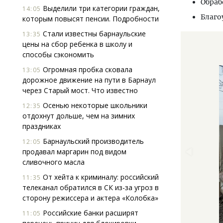
Обраб
Выделили три категории граждан,
14:05
Благо
которым повысят пенсии. Подробности
Стали известны барнаульские
13:35
цены на сбор ребенка в школу и
способы сэкономить
Огромная пробка сковала
13:05
дорожное движение на пути в Барнаул
через Старый мост. Что известно
Осенью некоторые школьники
12:35
отдохнут дольше, чем на зимних
праздниках
Барнаульский производитель
12:05
продавал маргарин под видом
сливочного масла
От хейта к криминалу: российский
11:35
телеканал обратился в СК из-за угроз в
сторону режиссера и актера «Колобка»
Российские банки расширят
11:05