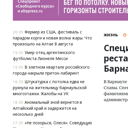
Фермер из США, фестиваль с
20:05
ЖИЗНЬ
парадом корги и новая волна жары. Что
произошло на Алтае 8 августа
Спец
Умер отец аргентинского
19:35
рест
футболиста Лионеля Месси
Барн
В элитном квартале российского
19:05
города накрыли притон-лабиринт
Штукатурка с потолка едва не
В Барнаул
18:35
рухнула на жительницу барнаульской
Славы. Спе
многоэтажки. Жалобы на УК
фамилиями 
администр
Аномальный зной вернется в
18:05
Алтайский край и задержится на
несколько дней
«Не позорься, Олеся». Соведущую
17:35