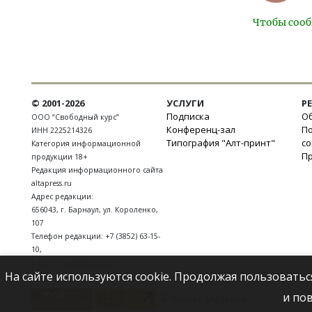
Чтобы сооб
© 2001-2026
УСЛУГИ
Р
Подписка
Об
ООО “Свободный курс”
Конференц-зал
П
ИНН 2225214326
Типография "Алт-принт"
с
Категория информационной
П
продукции 18+
Редакция информационного сайта
altapress.ru
Адрес редакции:
656043
,
г. Барнаул
,
ул. Короленко,
107
Телефон редакции:
+7 (3852) 63-15-
10
,
E-mail:
news@altapress.ru
На сайте используются cookie. Продолжая пользоватьс
и по