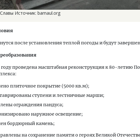
лавы Источник: barnaul.org
ловия
нутся после установления теплой погоды и будут заверше
реобразования
году проведена масштабная реконструкция к 80-летию По
плекса:
ено плиточное покрытие (5000 кв.м);
таврированы ступени и лестничные марши;
лены ограждения пандуса;
низировано наружное освещение;
ен бордюрный камень;
равлены на сохранение памяти о героях Великой Отечест