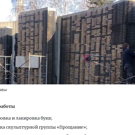
тектурный код начинается с
Ищем новые берега. Ген
ли. Мощение крупноформатными
«Жилищной инициативы»
тами становится новым
Гатилов — о том, как де
ндартом благоустройства
оставаться на плаву, ког
штормит
ОИТЕЛЬСТВО
СТРОИТЕЛЬСТВО
авы
работы
вка и лакировка букв;
ка скульптурной группы «Прощание»;