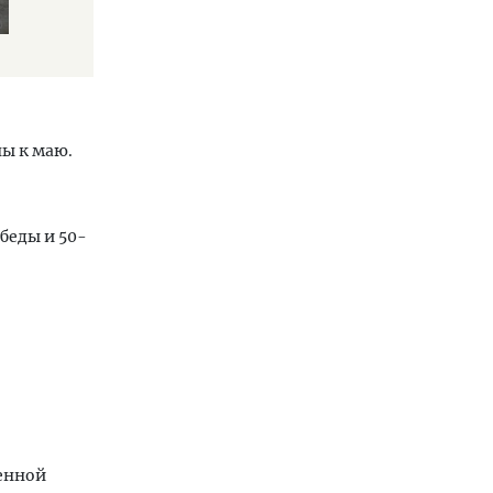
ны к маю.
беды и 50-
венной