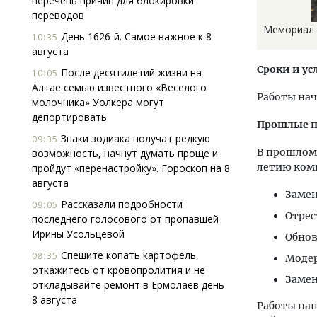
перечень причин для блокировки
переводов
Мемориал С
День 1626-й. Самое важное к 8
10:35
августа
Сроки и ус
После десятилетий жизни на
10:05
Алтае семью известного «Веселого
Работы нач
молочника» Уолкера могут
депортировать
Прошлые п
Знаки зодиака получат редкую
09:35
В прошлом 
возможность, начнут думать проще и
летию ком
пройдут «перенастройку». Гороскоп на 8
августа
Замен
Рассказали подробности
09:05
Отрес
последнего голосового от пропавшей
Ирины Усольцевой
Обнов
Спешите копать картофель,
08:35
Модер
откажитесь от кровопролития и не
Замен
откладывайте ремонт в Ермолаев день
8 августа
Работы нап