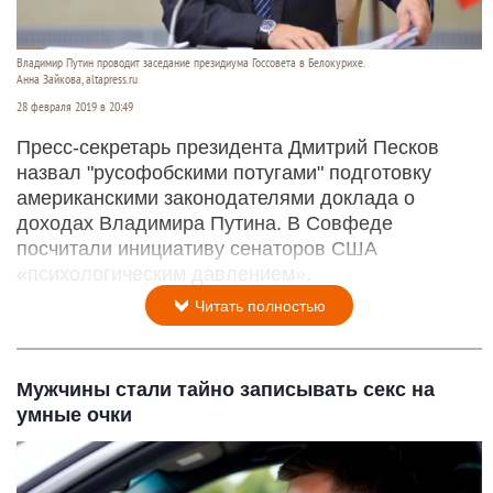
Владимир Путин проводит заседание президиума Госсовета в Белокурихе.
Анна Зайкова, altapress.ru
28 февраля 2019 в 20:49
Пресс-секретарь президента Дмитрий Песков
назвал "русофобскими потугами" подготовку
американскими законодателями доклада о
доходах Владимира Путина. В Совфеде
посчитали инициативу сенаторов США
«психологическим давлением».
Читать полностью
Мужчины стали тайно записывать секс на
умные очки