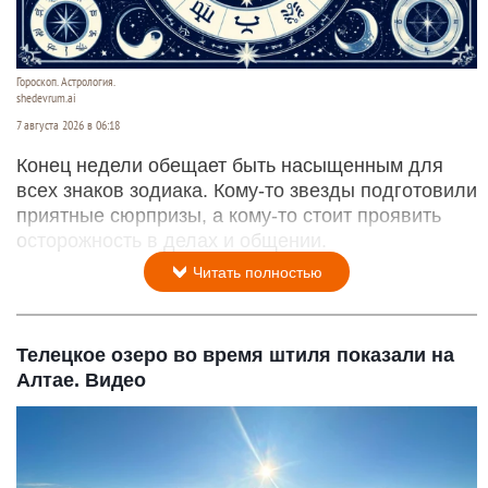
Гороскоп. Астрология.
shedevrum.ai
7 августа 2026 в 06:18
Конец недели обещает быть насыщенным для
всех знаков зодиака. Кому-то звезды подготовили
приятные сюрпризы, а кому-то стоит проявить
осторожность в делах и общении.
Читать полностью
Телецкое озеро во время штиля показали на
Алтае. Видео