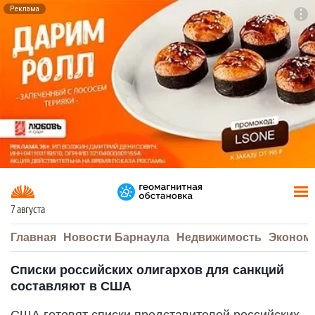
Реклама
To
F7
7 августа
Главная
Новости Барнаула
Недвижимость
Эконом
Списки российских олигархов для санкций
составляют в США
США готовят списки представителей российских