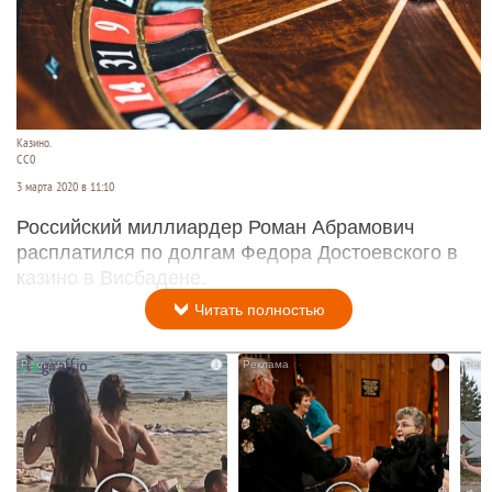
Казино.
СС0
3 марта 2020 в 11:10
Российский миллиардер Роман Абрамович
расплатился по долгам Федора Достоевского в
казино в Висбадене.
Читать полностью
i
i