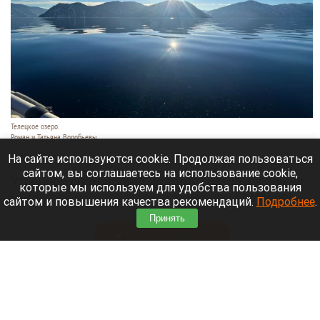
Телецкое озеро.
Роман и Татьяна Воробьевы
6 августа 2026 в 14:20
На сайте используются cookie. Продолжая пользоваться
сайтом, вы соглашаетесь на использование cookie,
Утреннее спокойствие Золотого озера. Осень не
которые мы используем для удобства пользования
за горами, уже становятся заметными ее первые
сайтом и повышения качества рекомендаций.
Подробнее
.
штрихи.
Принять
Читать полностью
В Барнаул пригнали первые восемь
автобусов, которые вмещают больше сотни