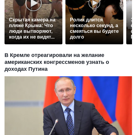
Скрытая камера на
Ролик длится
Э
пляже Крыма: Что
несколько секунд, а
о
люди вытворяют,
смеяться вы будете
с
когда их не видят...
долго
П
р
В Кремле отреагировали на желание
американских конгрессменов узнать о
доходах Путина