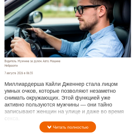
Водитель. Мужчина за рулем. Авто. Машина
Нейросети
7 августа 2026 в 06:35
Миллиардерша Кайли Дженнер стала лицом
умных очков, которые позволяют незаметно
снимать окружающих. Этой функцией уже
активно пользуются мужчины — они тайно
записывают женщин на улице и даже во время
секса.
Читать полностью