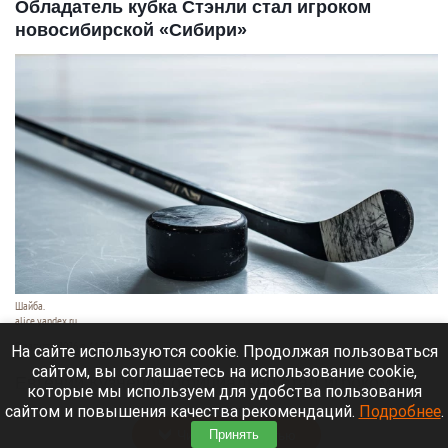
Обладатель кубка Стэнли стал игроком
новосибирской «Сибири»
Шайба.
alice.yandex.ru
9 августа 2026 в 11:35
На сайте используются cookie. Продолжая пользоваться
сайтом, вы соглашаетесь на использование cookie,
Евгений Кузнецов официально стал игроком
которые мы используем для удобства пользования
новосибирской «Сибири».
сайтом и повышения качества рекомендаций.
Подробнее
.
Читать полностью
Принять