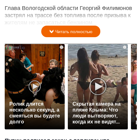
Глава Вологодской области Георгий Филимонов
застрял на трассе без топлива после призыва к
жителям не запасаться бензином.
Читать полностью
i
i
Ролик длится
Скрытая камера на
Р
несколько секунд, а
пляже Крыма: Что
э
смеяться вы будете
люди вытворяют,
п
долго
когда их не видят...
р