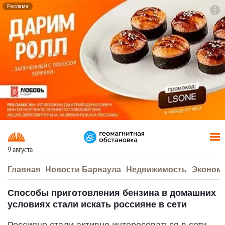
Реклама
To
F7
9 августа
Главная
Новости Барнаула
Недвижимость
Эконом
Способы приготовления бензина в домашних
условиях стали искать россияне в сети
Россияне стали активно интересоваться в сети