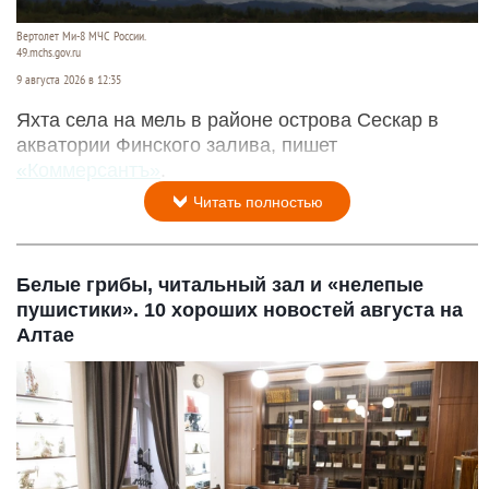
Вертолет Ми-8 МЧС России.
49.mchs.gov.ru
9 августа 2026 в 12:35
Яхта села на мель в районе острова Сескар в
акватории Финского залива, пишет
«Коммерсантъ»
.
Читать полностью
Белые грибы, читальный зал и «нелепые
пушистики». 10 хороших новостей августа на
Алтае