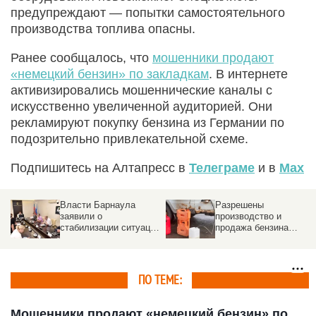
предупреждают — попытки самостоятельного
производства топлива опасны.
Ранее сообщалось, что
мошенники продают
«немецкий бензин» по закладкам
. В интернете
активизировались мошеннические каналы с
искусственно увеличенной аудиторией. Они
рекламируют покупку бензина из Германии по
подозрительно привлекательной схеме.
Подпишитесь на Алтапресс в
Телеграме
и в
Max
Власти Барнаула
Разрешены
заявили о
производство и
стабилизации ситуации
продажа бензина
с топливом
Евро-2, Евро-3 и
Евро-4 на год
ПО ТЕМЕ:
Мошенники продают «немецкий бензин» по