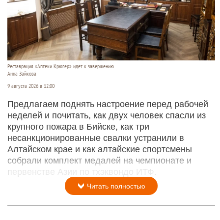
Реставрация «Аптеки Крюгер» идет к завершению.
Анна Зайкова
9 августа 2026 в 12:00
Предлагаем поднять настроение перед рабочей
неделей и почитать, как двух человек спасли из
крупного пожара в Бийске, как три
несанкционированные свалки устранили в
Алтайском крае и как алтайские спортсмены
собрали комплект медалей на чемпионате и
первенстве Азии по тхэквондо ИТФ.
Читать полностью