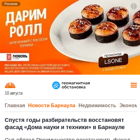
Реклама
To
F7
10 августа
Главная
Новости Барнаула
Недвижимость
Эконом
Спустя годы разбирательств восстановят
фасад «Дома науки и техники» в Барнауле
Суд обязал Росимущество восстановить фасад