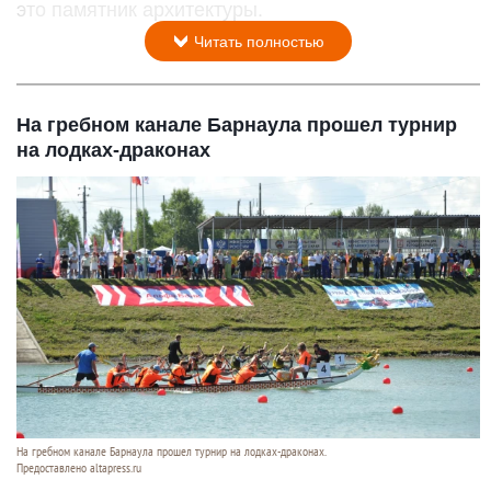
это памятник архитектуры.
Читать полностью
На гребном канале Барнаула прошел турнир
на лодках-драконах
На гребном канале Барнаула прошел турнир на лодках-драконах.
Предоставлено altapress.ru