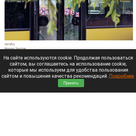
Автобус.
Михаил Хаустов
10 августа 2026 в 08:50
На сайте используются cookie. Продолжая пользоваться
сайтом, вы соглашаетесь на использование cookie,
На пассажироперевозчика «СолГри» подал в суд
которые мы используем для удобства пользования
оптовый поставщик топлива «Нефтересурс».
сайтом и повышения качества рекомендаций.
Подробнее
.
Компания требует взыскать с ответчика 14,2 млн
Принять
рублей.
Читать полностью
Озеро Ая в 2026 году. Сколько стоит отдых и
кому подойдет популярный курорт Алтая