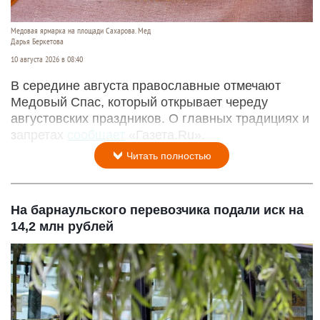
Медовая ярмарка на площади Сахарова. Мед
Дарья Беркетова
10 августа 2026 в 08:40
В середине августа православные отмечают
Медовый Спас, который открывает череду
августовских праздников. О главных традициях и
запретах
сообщает
«Газета.Ru».
Читать полностью
На барнаульского перевозчика подали иск на
14,2 млн рублей