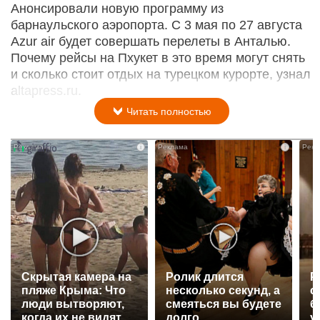
Анонсировали новую программу из
барнаульского аэропорта. С 3 мая по 27 августа
Azur air будет совершать перелеты в Анталью.
Почему рейсы на Пхукет в это время могут снять
и сколько стоит отдых на турецком курорте, узнал
altapress.ru.
Читать полностью
i
i
Скрытая камера на
Ролик длится
Р
пляже Крыма: Что
несколько секунд, а
с
люди вытворяют,
смеяться вы будете
б
когда их не видят...
долго
у