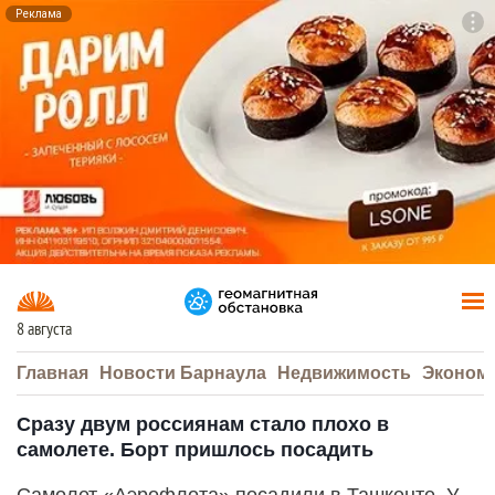
Реклама
To
F7
8 августа
Главная
Новости Барнаула
Недвижимость
Эконом
Сразу двум россиянам стало плохо в
самолете. Борт пришлось посадить
Самолет «Аэрофлота» посадили в Ташкенте. У