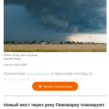
Облака, погода, поля, тучи,дождь.
Дмитрий Лямзин
8 августа 2026 в 08:05
Синоптики
рассказали
о прогнозе погоды в
Алтайском крае и Барнауле на 8 августа.
Читать полностью
Новый мост через реку Пивоварку планируют