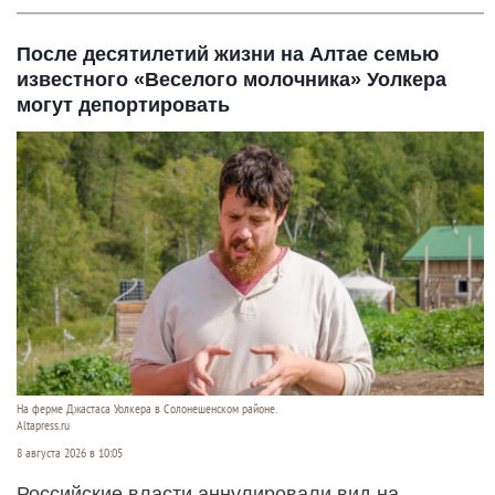
После десятилетий жизни на Алтае семью
известного «Веселого молочника» Уолкера
могут депортировать
На ферме Джастаса Уолкера в Солонешенском районе.
Altapress.ru
8 августа 2026 в 10:05
Российские власти аннулировали вид на