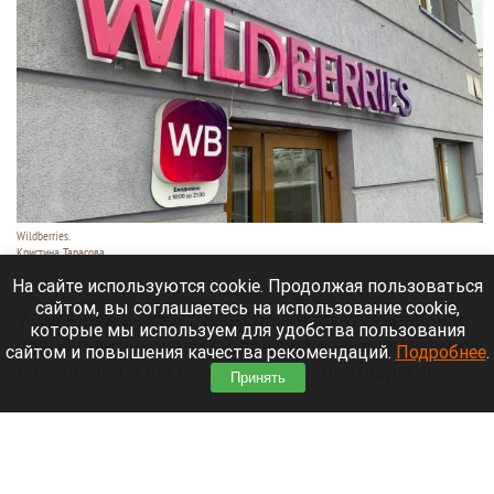
Wildberries.
Кристина Тарасова
7 августа 2026 в 20:55
На сайте используются cookie. Продолжая пользоваться
сайтом, вы соглашаетесь на использование cookie,
Wildberries и Russ (RWB) начинает тестирование
которые мы используем для удобства пользования
новой программы для владельцев и арендаторов
сайтом и повышения качества рекомендаций.
Подробнее
.
помещений. Они смогут открыть партнерские
Принять
хабы для хранения, обработки и отгрузки товаров
продавцов.
Читать полностью