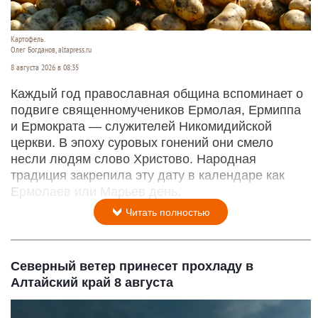
Картофель.
Олег Богданов, altapress.ru
8 августа 2026 в 08:35
Каждый год православная община вспоминает о
подвиге священномучеников Ермолая, Ермиппа
и Ермократа — служителей Никомидийской
церкви. В эпоху суровых гонений они смело
несли людям слово Христово. Народная
традиция закрепила эту дату в календаре как
Ермолаев или Марьев день.
Читать полностью
Северный ветер принесет прохладу в
Алтайский край 8 августа