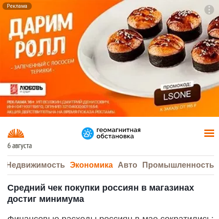
Реклама
To
F7
6 августа
а
Недвижимость
Экономика
Авто
Промышленность
Средний чек покупки россиян в магазинах
достиг минимума
Финансовые расходы россиян в мае сократились: