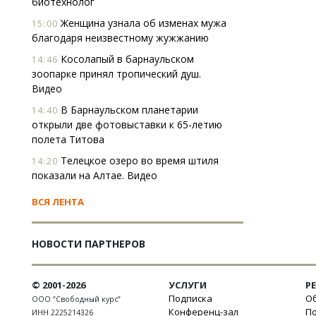
биотехнолог
Женщина узнала об изменах мужа
15:00
благодаря неизвестному жужжанию
Косолапый в барнаульском
14:46
зоопарке принял тропический душ.
Видео
В Барнаульском планетарии
14:40
открыли две фотовыставки к 65-летию
полета Титова
Телецкое озеро во время штиля
14:20
показали на Алтае. Видео
ВСЯ ЛЕНТА
НОВОСТИ ПАРТНЕРОВ
© 2001-2026
УСЛУГИ
Р
Подписка
Об
ООО “Свободный курс”
Конференц-зал
П
ИНН 2225214326