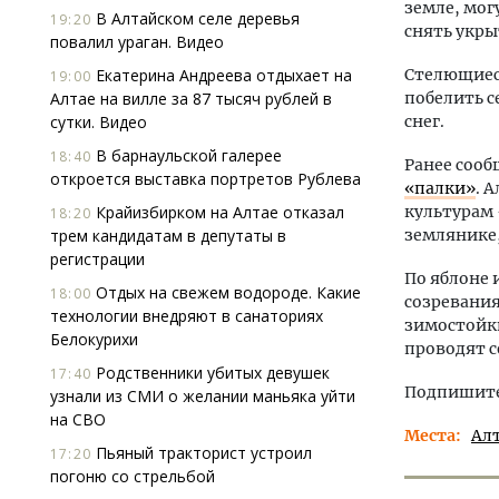
земле, мог
В Алтайском селе деревья
19:20
снять укры
повалил ураган. Видео
Екатерина Андреева отдыхает на
Стелющиеся
19:00
Алтае на вилле за 87 тысяч рублей в
побелить с
сутки. Видео
снег.
В барнаульской галерее
18:40
Ранее сооб
откроется выставка портретов Рублева
«палки»
. 
Крайизбирком на Алтае отказал
культурам 
18:20
трем кандидатам в депутаты в
землянике,
регистрации
По яблоне 
Отдых на свежем водороде. Какие
18:00
созревания
технологии внедряют в санаториях
зимостойки
Белокурихи
проводят 
Родственники убитых девушек
17:40
Подпишитес
узнали из СМИ о желании маньяка уйти
на СВО
Места
Ал
Пьяный тракторист устроил
17:20
погоню со стрельбой