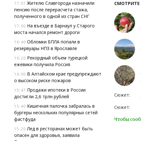
Жителю Славгорода назначили
СМОТРИТЕ
17:07
пенсию после перерасчета стажа,
полученного в одной из стран СНГ
На въезде в Барнаул у Старого
17:00
моста начался ремонт дороги
Обломки БПЛА попали в
16:40
резервуары НПЗ в Ярославле
Рекордный объем турецкой
16:20
ежевики получила Россия
В Алтайском крае предупреждают
16:00
о высоком риске пожаров
Продажи ипотеки в России
15:47
Сюжет:
достигли 2,6 трлн рублей
Кишечная палочка забралась в
15:40
Сюжет:
бургеры нескольких популярных сетей
фастфуда
Чтобы сооб
Лед в ресторанах может быть
15:20
опасен для здоровья, заявила