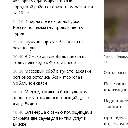
«Алгоритм» формирует новый
городской район с горизонтом развития
на 10 лет
В Барнауле на этапах Кубка
21:20
России по шахматам прошли шесть
туров
Мужчина пропал без вести на
21:00
реке Катунь
Смел
Ген
В Омске автомобиль наехал на
20:40
Ежи и яблоки.
ЗИАС
СС0
толпу пешеходов. Фото и видео
трен
Массовый сбой в Рунете: десятки
20:20
О них расс
СТР
регионов остались без интернета и
мобильной связи
По ее слов
плантации 
Медведю Мише в барнаульском
20:00
зоопарке устроили освежающий душ в
Надо подст
жару. Видео
толщин.
Сутенерша с семью помощницами
19:40
открыла две сауны для интим-услуг в
Пригнутые 
Бийске
под снега.