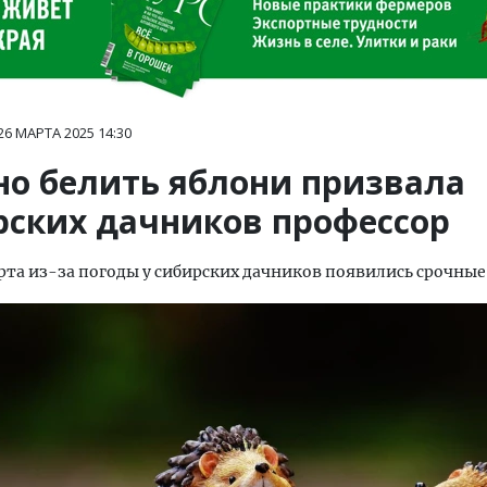
26 МАРТА 2025
14:30
но белить яблони призвала
рских дачников профессор
рта из-за погоды у сибирских дачников появились срочные 