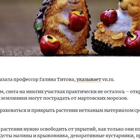
ость архитектурных идей.
Архитектурный код начин
еральный директор компании
земли. Мощение крупно
 — об эстетике городов,
плитами становится нов
дах в фасадах и развитии рынка
стандартом благоустрой
казала профессор Галина Титова,
указывает
vn.ru.
ОИТЕЛЬСТВО
СТРОИТЕЛЬСТВО
ам, снега на многих участках практически не осталось – от
земляники могут пострадать от мартовских морозов.
раховаться и прикрыть растения нетканым материалом с
растения нужно освободить от укрытий, как только они п
 Кусты малины и крыжовника, декоративные кустарники, п