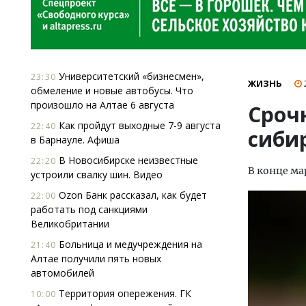
Университетский «бизнесмен»,
23:30
ЖИЗНЬ
обмеление и новые автобусы. Что
произошло на Алтае 6 августа
Сроч
Как пройдут выходные 7-9 августа
22:40
сиби
в Барнауле. Афиша
В Новосибирске неизвестные
22:20
В конце ма
устроили свалку шин. Видео
Ozon Банк рассказал, как будет
22:00
работать под санкциями
Великобритании
Больница и медучреждения на
21:40
Алтае получили пять новых
автомобилей
Территория опережения. ГК
10:00