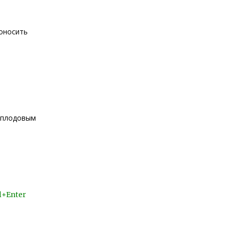
доносить
а плодовым
l+Enter