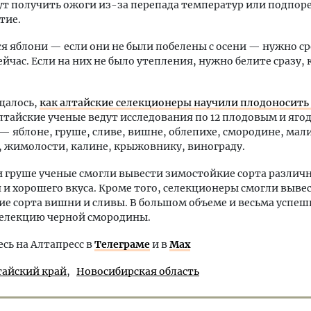
ут получить ожоги из-за перепада температур или подпоре
тие.
 яблони — если они не были побелены с осени — нужно с
ейчас. Если на них не было утепления, нужно белите сразу, 
щалось,
как алтайские селекционеры научили плодоносить
Алтайские ученые ведут исследования по 12 плодовым и яг
— яблоне, груше, сливе, вишне, облепихе, смородине, мал
 жимолости, калине, крыжовнику, винограду.
и груше ученые смогли вывести зимостойкие сорта различ
 и хорошего вкуса. Кроме того, селекционеры смогли выве
е сорта вишни и сливы. В большом объеме и весьма успеш
селекцию черной смородины.
ь на Алтапресс в
Телеграме
и в
Max
тайский край
Новосибирская область