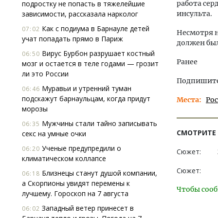
подростку не попасть в тяжелейшие
работа сер
зависимости, рассказала нарколог
инсульта.
Как с подиума в Барнауле детей
07:02
Несмотря н
учат попадать прямо в Париж
должен был
Вирус Бурбон разрушает костный
06:50
Ранее
мозг и остается в теле годами — грозит
ли это России
Подпишитес
Муравьи и утренний туман
06:46
подскажут барнаульцам, когда придут
Места
Ро
морозы
Мужчины стали тайно записывать
06:35
СМОТРИТЕ
секс на умные очки
Ученые предупредили о
06:20
Сюжет:
климатическом коллапсе
Сюжет:
Близнецы станут душой компании,
06:18
а Скорпионы увидят перемены к
Чтобы сооб
лучшему. Гороскоп на 7 августа
Западный ветер принесет в
06:02