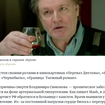
м новые берега. Гендиректор
Смелость архитектурных 
лищной инициативы» Юрий
Генеральный директор к
лов — о том, как девелоперу
ЗИАС — об эстетике горо
ваться на плаву, когда рынок
трендах в фасадах и разв
рмит
онов в сериале «Кухня»
СТРОИТЕЛЬСТВО
ала «Кухня»
ОИТЕЛЬСТВО
стен своими ролями в кинокартинах «Перевал Дятлова», «
», «Чернобыль», «Граница: Таежный роман».
причина смерти Владимира Симонова — хроническое забо
я на фоне артериальной гипертензии. Как пишет Mash, в 2
ртист РФ обратился в больницу с кашлем. Врачи выявили у
вление. Из-за постоянной нагрузки сердце билось с перегру