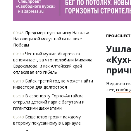
Предсмертную записку Натальи
09:45
ПРОИСШЕСТ
Наговицыной могут найти на пике
Победы
Ушла
Честный мужик. Altapress.ru
09:30
«Кух
вспоминает, за что полюбили Михаила
Евдокимова, и как Алтайский край
прич
оплакивал его гибель
Бийск третий год не может найти
09:10
Недавно ск
инвестора для долгостроя
лет,
сообщ
В аэропорту Горно-Алтайска
08:50
открыли детский парк с батутами и
гигантскими шахматами
Бешенство грозит каждому
08:40
второму покусанному в Барнауле