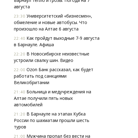
Барнаул тепло и грозы. Погода на 7
августа
Университетский «бизнесмен»,
23:30
обмеление и новые автобусы. Что
произошло на Алтае 6 августа
Как пройдут выходные 7-9 августа
22:40
в Барнауле. Афиша
В Новосибирске неизвестные
22:20
устроили свалку шин. Видео
Ozon Банк рассказал, как будет
22:00
работать под санкциями
Великобритании
Больница и медучреждения на
21:40
Алтае получили пять новых
автомобилей
В Барнауле на этапах Кубка
21:20
России по шахматам прошли шесть
туров
Мужчина пропал без вести на
21:00