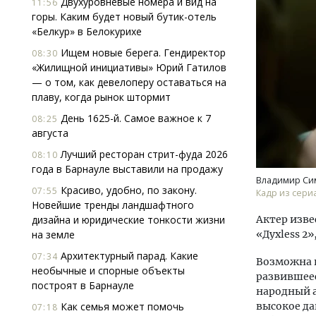
Двухуровневые номера и вид на
11:56
горы. Каким будет новый бутик-отель
«Белкур» в Белокурихе
Ищем новые берега. Гендиректор
08:30
«Жилищной инициативы» Юрий Гатилов
— о том, как девелоперу оставаться на
плаву, когда рынок штормит
День 1625-й. Самое важное к 7
Ище
08:25
августа
«Жи
Гати
Лучший ресторан стрит-фуда 2026
08:10
оста
года в Барнауле выставили на продажу
што
Владимир Сим
Красиво, удобно, по закону.
07:55
Кадр из сери
СТР
Новейшие тренды ландшафтного
дизайна и юридические тонкости жизни
Актер изве
на земле
«Духless 2
Архитектурный парад. Какие
07:34
Возможна 
необычные и спорные объекты
развившеес
построят в Барнауле
народный а
Как семья может помочь
высокое да
07:18