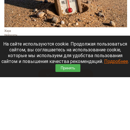
Жара
Нейросети
8 августа 2026 в 18:05
На сайте используются cookie. Продолжая пользоваться
сайтом, вы соглашаетесь на использование cookie,
Синоптики предупреждают, что с 9 по 13 августа
которые мы используем для удобства пользования
Алтайский край местами накроет аномальный
сайтом и повышения качества рекомендаций.
Подробнее
.
зной.
Принять
Читать полностью
Штукатурка с потолка едва не рухнула на
жительницу барнаульской многоэтажки.
Жалобы на УК