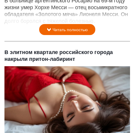
В больнице аргентинского Росарио на 69-м году
жизни умер Хорхе Месси — отец восьмикратного
обладателя «Золотого мяча» Лионеля Месси. Он
долго боролся с тяжелой болезнью.
Читать полностью
В элитном квартале российского города
накрыли притон-лабиринт