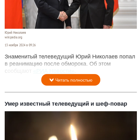
Юрий Николаев
wikipedia.org
13 ноября 2024 в 09:26
Знаменитый телеведущий Юрий Николаев попал
в реанимацию после обморока. Об этом
сообщают
«РИА Новости»
.
Читать полностью
Умер известный телеведущий и шеф-повар