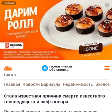
Реклама
To
F7
8 августа
Главная
Новости Барнаула
Недвижимость
Эконом
Стала известная причина смерти известного
телеведущего и шеф-повара
Причиной смерти журналиста и шеф-повара