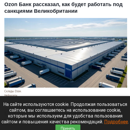
Ozon Банк рассказал, как будет работать под
санкциями Великобритании
Склады. Озон.
Нейросети
6 августа 2026 в 22:00
На сайте используются cookie. Продолжая пользоваться
сайтом, вы соглашаетесь на использование cookie,
Банк работает в стандартном режиме, и
которые мы используем для удобства пользования
британские санкции не влияют на его
сайтом и повышения качества рекомендаций.
Подробнее
.
деятельность.
Принять