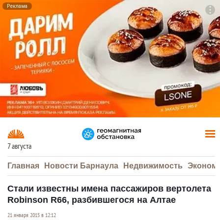
Реклама
To
F7
7 августа
Главная
Новости Барнаула
Недвижимость
Эконом
Стали известны имена пассажиров вертолета
Robinson R66, разбившегося на Алтае
21 января 2015 в 12:12