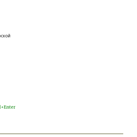
рской
l+Enter