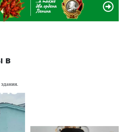
 в
 здания.