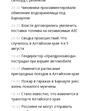
сапборд с ребенком
Чиновники прокомментировали
20:40
обмеление водохранилища под
Барнаулом
Власти договорились увеличить
20:20
поставки топлива на независимые АЗС
Сводка происшествий. Что
20:00
случилось в Алтайском крае 4 и 5
августа
Гендиректор «Уралдронзавода»
19:40
пострадал при взрыве автомобиля
Изменится расписание
19:20
пригородных поездов в Алтайском крае
Пожар в гаражах в Барнауле унес
19:00
жизнь пожилого мужчины
Стало известно, что изменится в
18:40
транспорте Алтайского края
Россияне не могут отправить
18:20