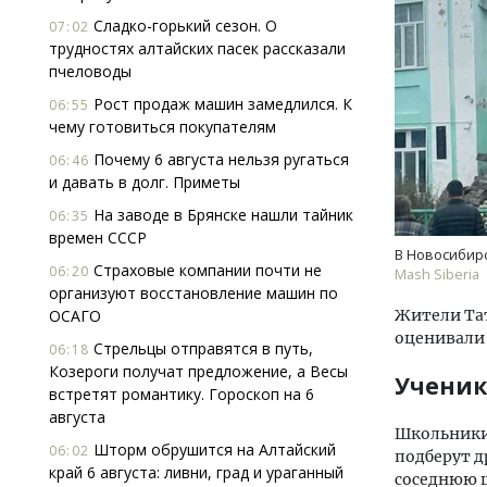
Сладко-горький сезон. О
07:02
трудностях алтайских пасек рассказали
пчеловоды
Рост продаж машин замедлился. К
06:55
чему готовиться покупателям
Почему 6 августа нельзя ругаться
06:46
и давать в долг. Приметы
На заводе в Брянске нашли тайник
06:35
времен СССР
В Новосибирс
Страховые компании почти не
06:20
Mash Siberia
организуют восстановление машин по
ОСАГО
Жители Тат
оценивали 
Стрельцы отправятся в путь,
06:18
Козероги получат предложение, а Весы
Учени
встретят романтику. Гороскоп на 6
августа
Школьники 
Шторм обрушится на Алтайский
06:02
подберут д
край 6 августа: ливни, град и ураганный
соседнюю ш