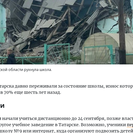
Т2 перезапускает програ
«Выгодно вместе» — тепе
абонентов других операт
кой области рухнула школа.
ПОТРЕБИТЕЛЬ
арска давно переживали за состояние школы, износ кото
в 70% еще шесть лет назад.
ки
начали учиться дистанционно до 24 сентября, позже влас
ругое учебное заведение в Татарске. Возможно, ученики
пе
колу №9 или интернат, куда организуют подвозить детей