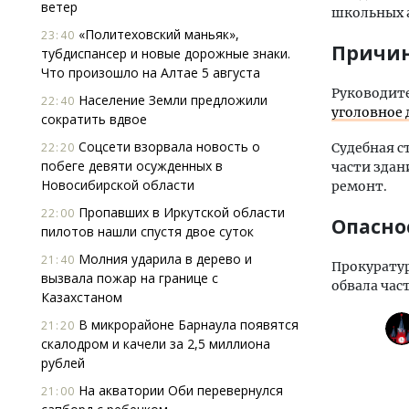
ветер
школьных а
«Политеховский маньяк»,
23:40
Причи
тубдиспансер и новые дорожные знаки.
Что произошло на Алтае 5 августа
Руководит
Население Земли предложили
22:40
уголовное 
сократить вдвое
Соцсети взорвала новость о
22:20
Судебная с
побеге девяти осужденных в
части здан
Новосибирской области
ремонт.
Пропавших в Иркутской области
22:00
Опасно
пилотов нашли спустя двое суток
Молния ударила в дерево и
21:40
Прокурату
вызвала пожар на границе с
обвала час
Казахстаном
В микрорайоне Барнаула появятся
21:20
скалодром и качели за 2,5 миллиона
рублей
На акватории Оби перевернулся
21:00