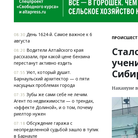
День 1624-й. Самое важное к 6
08:30
ПРОИСШЕСТ
августа
Стало
Водители Алтайского края
08:20
рассказали, при какой цене бензина
учен
перестанут активно ездить
Сиби
Уют, который душит.
07:55
Барнаульский архитектор — о пяти
насущных проблемах города
Накануне в
Зубы же сами себе не лечим.
07:35
Агент по недвижимости — о трендах,
«эффекте Долиной», и о том, почему
риелтор нужен
Обсуждение гаража с
07:18
неопределенной судьбой зашло в тупик
в Барнауле