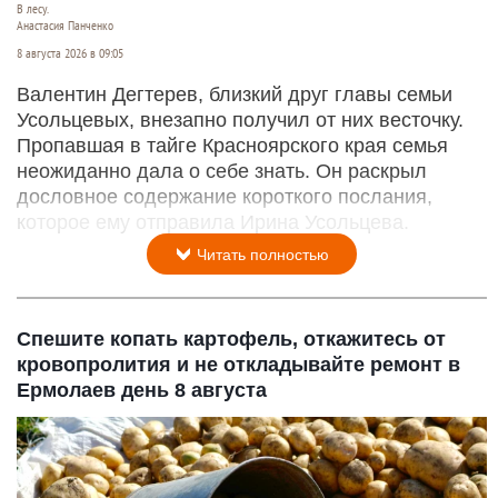
В лесу.
Анастасия Панченко
8 августа 2026 в 09:05
Валентин Дегтерев, близкий друг главы семьи
Усольцевых, внезапно получил от них весточку.
Пропавшая в тайге Красноярского края семья
неожиданно дала о себе знать. Он раскрыл
дословное содержание короткого послания,
которое ему отправила Ирина Усольцева.
Читать полностью
Спешите копать картофель, откажитесь от
кровопролития и не откладывайте ремонт в
Ермолаев день 8 августа