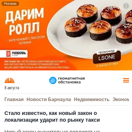
Реклама
To
F7
8 августа
Главная
Новости Барнаула
Недвижимость
Эконом
Стало известно, как новый закон о
локализации ударит по рынку такси
Новый закон значительно повлияет на