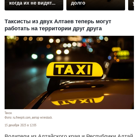
когда их не видят...
долго
у
Таксисты из двух Алтаев теперь могут
работать на территории друг друга
Такси.
Фото: ru.freepik.com, автор wirestock.
15 декабря 2025 в 12:05
Водители из Алтайского края и Республики Алтай