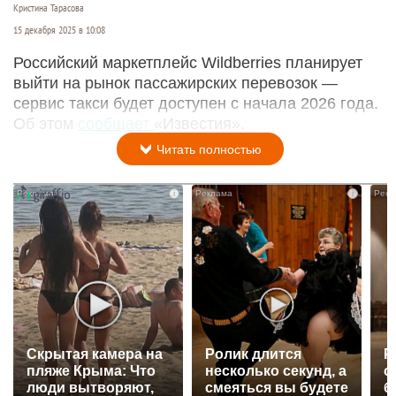
Кристина Тарасова
15 декабря 2025 в 10:08
Российский маркетплейс Wildberries планирует
выйти на рынок пассажирских перевозок —
сервис такси будет доступен с начала 2026 года.
Об этом
сообщает
«Известия».
Читать полностью
i
i
Скрытая камера на
Ролик длится
Р
пляже Крыма: Что
несколько секунд, а
с
люди вытворяют,
смеяться вы будете
б