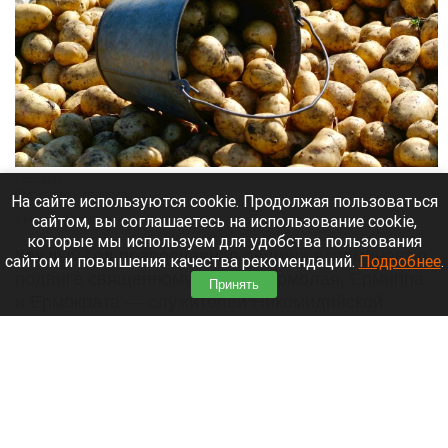
Картофель.
Олег Богданов, altapress.ru
На сайте используются cookie. Продолжая пользоваться
сайтом, вы соглашаетесь на использование cookie,
8 августа 2026 в 08:35
которые мы используем для удобства пользования
Каждый год православная община вспоминает о
сайтом и повышения качества рекомендаций.
Подробнее
.
подвиге священномучеников Ермолая, Ермиппа
Принять
и Ермократа — служителей Никомидийской
церкви. В эпоху суровых гонений они смело
несли людям слово Христово. Народная
традиция закрепила эту дату в календаре как
Ермолаев или Марьев день.
Читать полностью