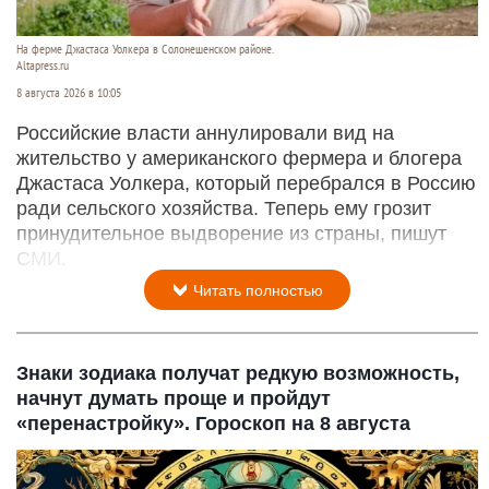
На ферме Джастаса Уолкера в Солонешенском районе.
Altapress.ru
8 августа 2026 в 10:05
Российские власти аннулировали вид на
жительство у американского фермера и блогера
Джастаса Уолкера, который перебрался в Россию
ради сельского хозяйства. Теперь ему грозит
принудительное выдворение из страны, пишут
СМИ.
Читать полностью
Знаки зодиака получат редкую возможность,
начнут думать проще и пройдут
«перенастройку». Гороскоп на 8 августа