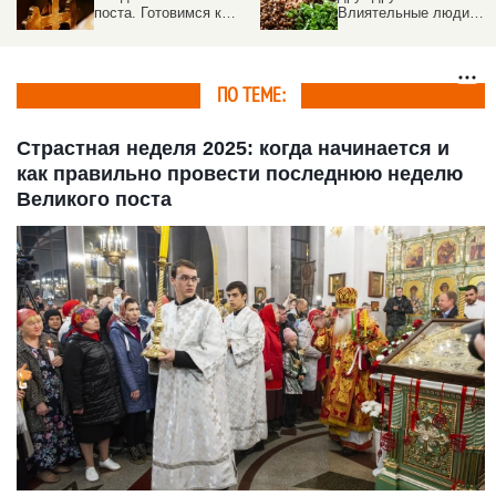
поста. Готовимся к
Влиятельные люди
особому празднику
края рассказали, как
христианства
Великий пост
отражается на их
жизни
ПО ТЕМЕ:
Страстная неделя 2025: когда начинается и
как правильно провести последнюю неделю
Великого поста