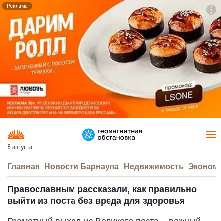
Реклама
To
F7
8 августа
Главная
Новости Барнаула
Недвижимость
Эконом
Православным рассказали, как правильно
выйти из поста без вреда для здоровья
Грамотный выход из Великого поста – важный