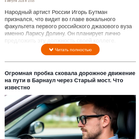
8 августа 2026 в 15:05
Народный артист России Игорь Бутман
признался, что видит во главе вокального
факультета первого российского джазового вуза
именно Ларису Долину. Он планирует лично
предложить эту должность своей коллеге.
Читать полностью
Огромная пробка сковала дорожное движение
на пути в Барнаул через Старый мост. Что
известно