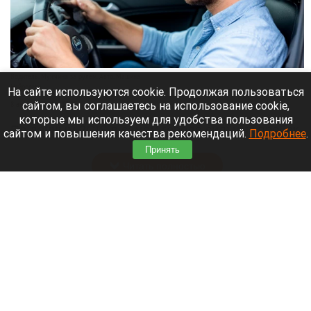
Водитель. Мужчина за рулем. Авто. Машина
Нейросети
На сайте используются cookie. Продолжая пользоваться
сайтом, вы соглашаетесь на использование cookie,
8 августа 2026 в 13:05
которые мы используем для удобства пользования
По данным 2GIS в самом городе сильных пробок
сайтом и повышения качества рекомендаций.
Подробнее
.
нет, но на въезде в город машины стоят.
Принять
Читать полностью
Уже больше полугода пытаются продать
ресторан с видом на барнаульский «Арбат»