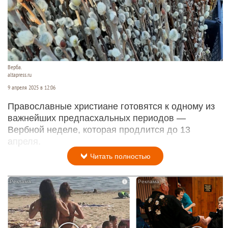
Верба.
altapress.ru
9 апреля 2025 в 12:06
Православные христиане готовятся к одному из
важнейших предпасхальных периодов —
Вербной неделе, которая продлится до 13
апреля.
Читать полностью
i